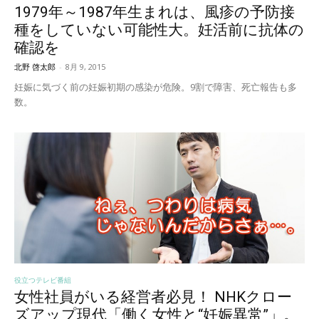
1979年～1987年生まれは、風疹の予防接
種をしていない可能性大。妊活前に抗体の
確認を
北野 啓太郎
-
8月 9, 2015
妊娠に気づく前の妊娠初期の感染が危険。9割で障害、死亡報告も多
数。
役立つテレビ番組
女性社員がいる経営者必見！ NHKクロー
ズアップ現代「働く女性と“妊娠異常”」。