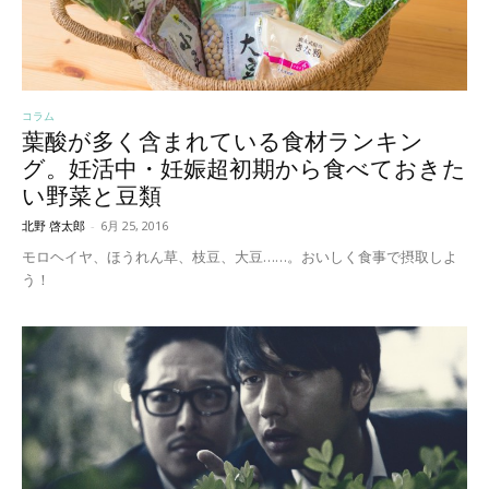
コラム
葉酸が多く含まれている食材ランキン
グ。妊活中・妊娠超初期から食べておきた
い野菜と豆類
北野 啓太郎
-
6月 25, 2016
モロヘイヤ、ほうれん草、枝豆、大豆……。おいしく食事で摂取しよ
う！