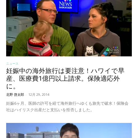
ニュース
妊娠中の海外旅行は要注意！ハワイで早
産、医療費1億円以上請求。保険適応外
に。
北野 啓太郎
-
12月 29, 2014
妊娠6ヶ月、医師の許可を経て海外旅行へゆくも旅先で破水！保険会
社はハイリスク出産だと支払いを拒否しました。