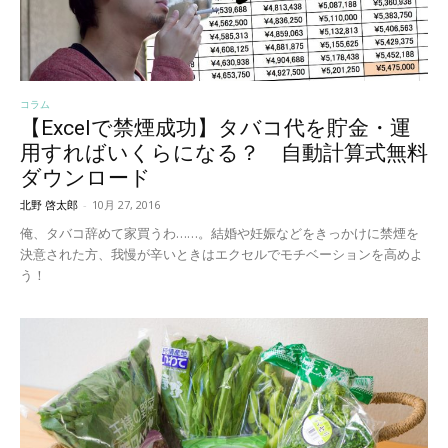
コラム
【Excelで禁煙成功】タバコ代を貯金・運
用すればいくらになる？ 自動計算式無料
ダウンロード
北野 啓太郎
-
10月 27, 2016
俺、タバコ辞めて家買うわ……。結婚や妊娠などをきっかけに禁煙を
決意された方、我慢が辛いときはエクセルでモチベーションを高めよ
う！