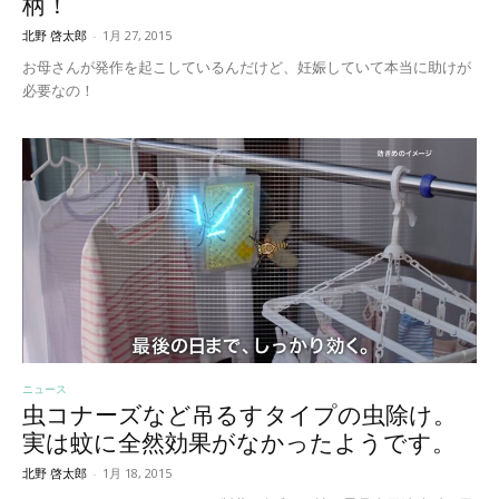
柄！
北野 啓太郎
-
1月 27, 2015
お母さんが発作を起こしているんだけど、妊娠していて本当に助けが
必要なの！
ニュース
虫コナーズなど吊るすタイプの虫除け。
実は蚊に全然効果がなかったようです。
北野 啓太郎
-
1月 18, 2015