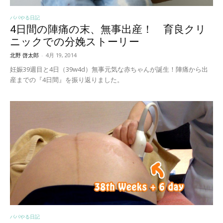
パパやる日記
4日間の陣痛の末、無事出産！ 育良クリ
ニックでの分娩ストーリー
北野 啓太郎
-
4月 19, 2014
妊娠39週目と4日（39w4d）無事元気な赤ちゃんが誕生！陣痛から出
産までの『4日間』を振り返りました。
パパやる日記