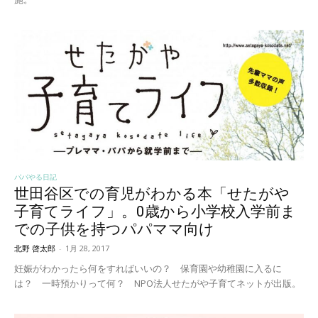
パパやる日記
世田谷区での育児がわかる本「せたがや
子育てライフ」。0歳から小学校入学前ま
での子供を持つパパママ向け
北野 啓太郎
-
1月 28, 2017
妊娠がわかったら何をすればいいの？ 保育園や幼稚園に入るに
は？ 一時預かりって何？ NPO法人せたがや子育てネットが出版。