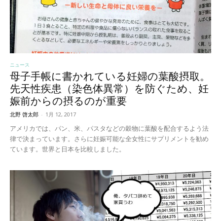
ニュース
母子手帳に書かれている妊婦の葉酸摂取。
先天性疾患（染色体異常）を防ぐため、妊
娠前からの摂るのが重要
北野 啓太郎
-
1月 12, 2017
アメリカでは、パン、米、パスタなどの穀物に葉酸を配合するよう法
律で決まっています。さらに妊娠可能な全女性にサプリメントを勧め
ています。世界と日本を比較しました。