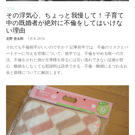
コラム
その浮気心、ちょっと我慢して！ 子育て
中の既婚者が絶対に不倫をしてはいけな
い理由
北野 啓太郎
-
1月 8, 2016
それでも不倫相手がいいのですか？ 記事前半では、不倫のリスクとパ
ートナーに与える苦痛について。後半では、不倫をやめる唯一の方
法、不倫をされた側が主導権を得るには言い逃れできない証拠が肝
心、離婚をしなくても慰謝料は請求できる、不倫・離婚にまつわるお
金と親権についてに解説します。