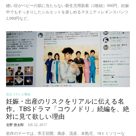
縫い目がベビーの肌に当たらない新生児用肌着（2枚組）990円、妊娠
中でもすっきりしたシルエットを楽しめるマタニティレギンスパンツ
2,990円など。
役立つテレビ番組
妊娠・出産のリスクをリアルに伝える名
作。TBSドラマ「コウノドリ」続編を、絶
対に見て欲しい理由
北野 啓太郎
-
6月 22, 2017
前作のテーマは、帝王切開、風疹、流産、未熟児、18トミソリーな