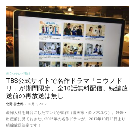
役立つテレビ番組
TBS公式サイトで名作ドラマ「コウノド
リ」が期間限定、全10話無料配信。続編放
送前の再放送は無し
北野 啓太郎
-
10月 5, 2017
産婦人科を舞台にしたマンガが原作（漫画家・鈴ノ木ユウ）。妊娠・
出産前に見ておきたい2015年の名作ドラマが、2017年10月13日より
続編放送決定です！