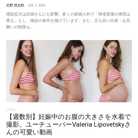
北野 啓太郎
-
4月 7, 2020
感染拡大は妊婦さんにも影響。多くの産婦人科で「帰省直後の来院は
禁止」とし、検診の条件を掲げています。また、立ち合い出産・お見
舞いの制限も。
コラム
【週数別】妊娠中のお腹の大きさを水着で
撮影。ユーチューバーValeria Lipovetskyさ
んの可愛い動画