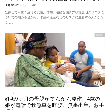
北野 啓太郎
-
2月 19, 2015
妊娠しても働き続ける女性が増加。過酷な働き方や妊娠期のリスクに
ついての知識不足から、早産や流産などのリスクに直面する人が少な
くない。
ニュース
妊娠9ヶ月の母親がてんかん発作。4歳の
娘が電話で救急車を呼び、無事出産。お手