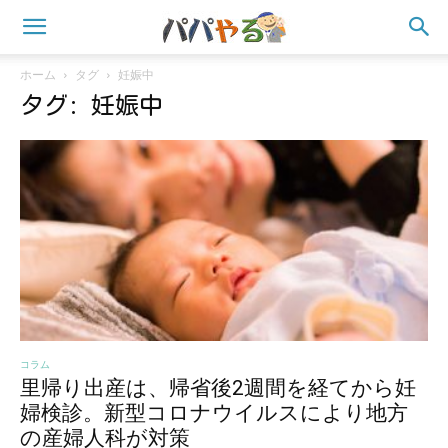
ホーム
タグ
妊娠中
タグ: 妊娠中
コラム
里帰り出産は、帰省後2週間を経てから妊
婦検診。新型コロナウイルスにより地方
の産婦人科が対策