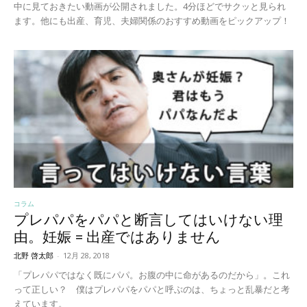
中に見ておきたい動画が公開されました。4分ほどでサクッと見られ
ます。他にも出産、育児、夫婦関係のおすすめ動画をピックアップ！
コラム
プレパパをパパと断言してはいけない理
由。妊娠 = 出産ではありません
北野 啓太郎
-
12月 28, 2018
「プレパパではなく既にパパ。お腹の中に命があるのだから」。これ
って正しい？ 僕はプレパパをパパと呼ぶのは、ちょっと乱暴だと考
えています。