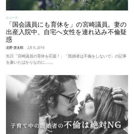
ニュース
「国会議員にも育休を」の宮崎議員。妻の
出産入院中、自宅へ女性を連れ込み不倫疑
惑
北野 啓太郎
-
2月 9, 2016
先日「宮崎議員の育休を応援！」「既婚者は不倫をしないで」の記事
を書いたばかりなのに……。