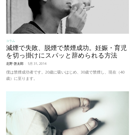
コラム
減煙で失敗、脱煙で禁煙成功。妊娠・育児
を切っ掛けにスパッと辞められる方法
北野 啓太郎
-
5月 31, 2014
僕は禁煙成功者です。20歳に吸いはじめ、30歳で禁煙し、現在（40
歳）に至ります。