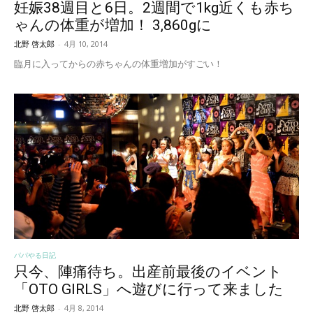
妊娠38週目と6日。2週間で1kg近くも赤ち
ゃんの体重が増加！ 3,860gに
北野 啓太郎
-
4月 10, 2014
臨月に入ってからの赤ちゃんの体重増加がすごい！
パパやる日記
只今、陣痛待ち。出産前最後のイベント
「OTO GIRLS」へ遊びに行って来ました
北野 啓太郎
-
4月 8, 2014