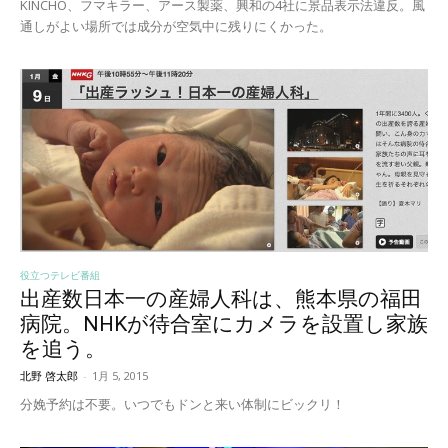
KINCHO、フマキラー、アース製薬、興和の4社に景品表示法違反。風
通しがよい場所では成分が空気中に残りにくかった。
役立つテレビ番組
出産数日本一の産婦人科は、熊本県の福田
病院。NHKが待合室にカメラを設置し家族
を追う。
北野 啓太郎
-
1月 5, 2015
分娩予約は不要。いつでもドンと来い体制にビックリ！