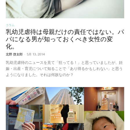
コラム
乳幼児虐待は母親だけの責任ではない。パ
パになる男が知っておくべき女性の変
化。
北野 啓太郎
-
5月 13, 2014
乳幼児虐待のニュースを見て「狂ってる！」と思っていましたが、妊
娠・出産・育児について知ることで「あり得るかもしれない」と思う
ようになりました。それは何故なのか？