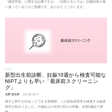
「確定申告」に関する記事ですが、（当時と今とでは）記載内容が食
い違っているとのご指摘です。ありがとうございます。
コラム
新型出生前診断、妊娠10週から検査可能な
NIPTよりも早い「着床前スクリーニン
グ」
北野 啓太郎
-
2月 28, 2017
精子と卵子が出会ってできる受精卵。この染色体異常を検査する臨床
研究が始まりました。35歳以上の女性180人が対象、全国6施設で実
施。