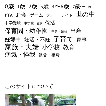
0歳
1歳
4〜6歳
2歳
3歳
7歳〜
PR
世の中
お金
PTA
ゲーム
フォートナイト
保活
中学受験
中学校
仕事
保育園・幼稚園
出産
兄弟・姉妹
子育て
妊娠中
妊活・不妊
家事
家族・夫婦
小学校
教育
病気・怪我
祖父・祖母
このサイトについて