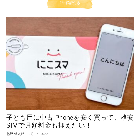
1年保証付き
子ども用に中古iPhoneを安く買って、格安
SIMで月額料金も抑えたい！
北野 啓太郎
-
9月 18, 2022