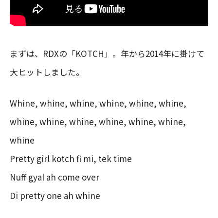
まずは、RDXの「KOTCH」。年から2014年に掛けて
大ヒットしました。
Whine, whine, whine, whine, whine, whine,
whine, whine, whine, whine, whine, whine,
whine
Pretty girl kotch fi mi, tek time
Nuff gyal ah come over
Di pretty one ah whine