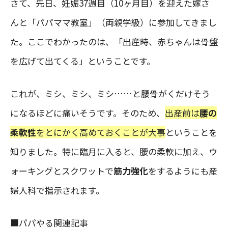
さて、先日、妊娠37週目（10ヶ月目）を迎えた嫁さ
んと「パパママ教室」（両親学級）に参加してきまし
た。ここでわかったのは、「出産時、赤ちゃんは骨盤
を広げて出てくる」ということです。
これが、ミシ、ミシ、ミシ……と腰骨がくだけそう
になるほどに痛いそうです。そのため、
出産前は
腰の
柔軟性
をとにかく高めておくことが大事
ということを
知りました。特に臨月に入ると、腰の柔軟に加え、ウ
ォーキングとスクワットで
筋力強化
をするようにも産
婦人科で指示されます。
■パパやる関連記事