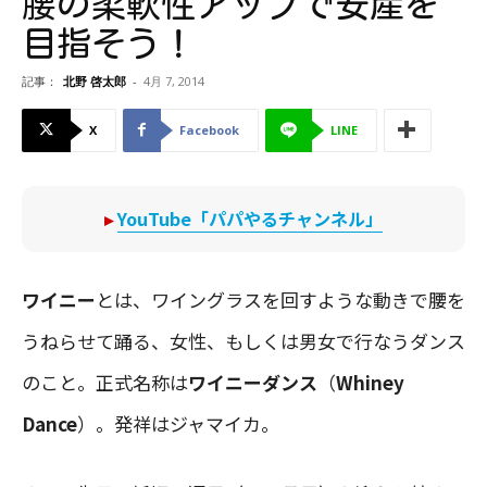
腰の柔軟性アップで安産を
目指そう！
記事：
北野 啓太郎
-
4月 7, 2014
X
Facebook
LINE
▸
YouTube「パパやるチャンネル」
ワイニー
とは、ワイングラスを回すような動きで腰を
うねらせて踊る、女性、もしくは男女で行なうダンス
のこと。正式名称は
ワイニーダンス
（
Whiney
Dance
）。発祥はジャマイカ。