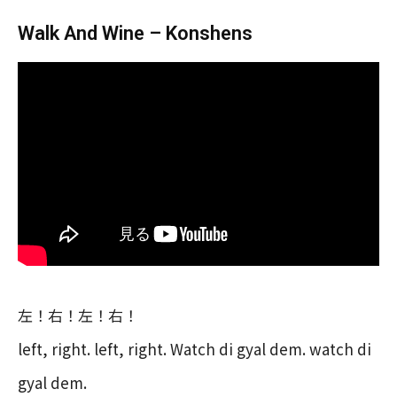
Walk And Wine – Konshens
左！右！左！右！
left, right. left, right. Watch di gyal dem. watch di
gyal dem.