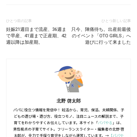
ひとつ前の記事
ひとつ新しい記事
妊娠21週目まで流産、36週ま
只今、陣痛待ち。出産前最後
で早産、41週まで正産期、42
のイベント「OTO GIRLS」へ
週以降は加産期。
遊びに行って来ました
北野 啓太郎
パパに役立つ情報を発信中！ 妊活から、育児、保活、夫婦関係、子
どもの遊び場・遊び方、役立つモノ、注目ニュースの解説まで、子
育てをわかりやすくお伝えしています。本サイト「
パパやる
」は、
男性視点の子育てサイト。フリーランスライター・編集者の北野 啓
太郎が、全力で手探り育児をしながら運営しています。→
【パパや