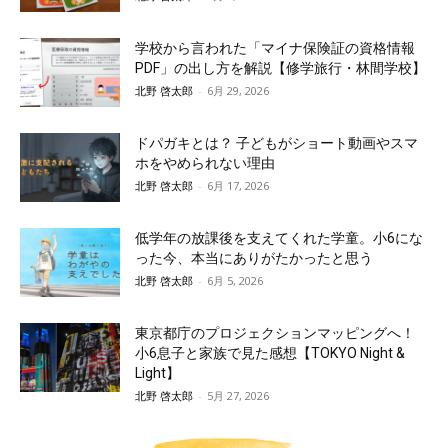
学校から言われた「マイナ保険証の資格情報
PDF」の出し方を解説【修学旅行・林間学校】
北野 啓太郎
-
6月 29, 2026
ドパガキとは？ 子どもがショート動画やスマ
ホをやめられない理由
北野 啓太郎
-
6月 17, 2026
低学年の放課後を支えてくれた学童。小6にな
った今、本当にありがたかったと思う
北野 啓太郎
-
6月 5, 2026
東京都庁のプロジェクションマッピングへ！
小6息子と家族で見た感想【TOKYO Night &
Light】
北野 啓太郎
-
5月 27, 2026