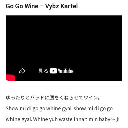
Go Go Wine – Vybz Kartel
ゆったりとバッドに腰をくねらせてワイン。
Show mi di go go whine gyal. show mi di go go
whine gyal. Whine yuh waste inna timin baby〜♪