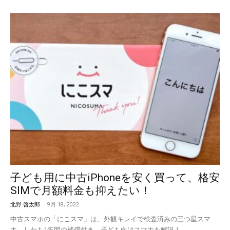
子ども用に中古iPhoneを安く買って、格安
SIMで月額料金も抑えたい！
北野 啓太郎
-
9月 18, 2022
中古スマホの「にこスマ」は、外観キレイで検査済みの三つ星スマ
ホ。しかも1年間の補償付き。子ども向けスマホを解説！