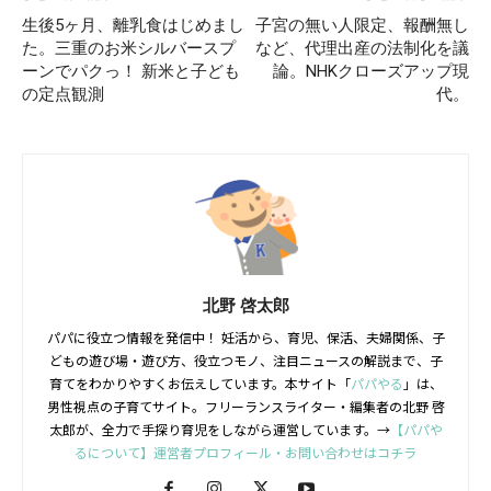
生後5ヶ月、離乳食はじめまし
子宮の無い人限定、報酬無し
た。三重のお米シルバースプ
など、代理出産の法制化を議
ーンでパクっ！ 新米と子ども
論。NHKクローズアップ現
の定点観測
代。
北野 啓太郎
パパに役立つ情報を発信中！ 妊活から、育児、保活、夫婦関係、子
どもの遊び場・遊び方、役立つモノ、注目ニュースの解説まで、子
育てをわかりやすくお伝えしています。本サイト「
パパやる
」は、
男性視点の子育てサイト。フリーランスライター・編集者の北野 啓
太郎が、全力で手探り育児をしながら運営しています。→
【パパや
るについて】運営者プロフィール・お問い合わせはコチラ