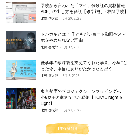
学校から言われた「マイナ保険証の資格情報
PDF」の出し方を解説【修学旅行・林間学校】
北野 啓太郎
-
6月 29, 2026
ドパガキとは？ 子どもがショート動画やスマ
ホをやめられない理由
北野 啓太郎
-
6月 17, 2026
低学年の放課後を支えてくれた学童。小6にな
った今、本当にありがたかったと思う
北野 啓太郎
-
6月 5, 2026
東京都庁のプロジェクションマッピングへ！
小6息子と家族で見た感想【TOKYO Night &
Light】
北野 啓太郎
-
5月 27, 2026
1年保証付き