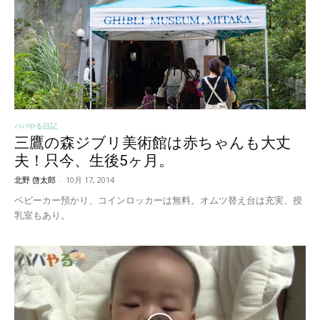
パパやる日記
三鷹の森ジブリ美術館は赤ちゃんも大丈
夫！只今、生後5ヶ月。
北野 啓太郎
-
10月 17, 2014
ベビーカー預かり、コインロッカーは無料。オムツ替え台は充実、授
乳室もあり。