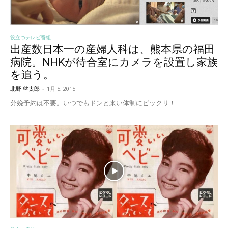
役立つテレビ番組
出産数日本一の産婦人科は、熊本県の福田
病院。NHKが待合室にカメラを設置し家族
を追う。
北野 啓太郎
-
1月 5, 2015
分娩予約は不要。いつでもドンと来い体制にビックリ！