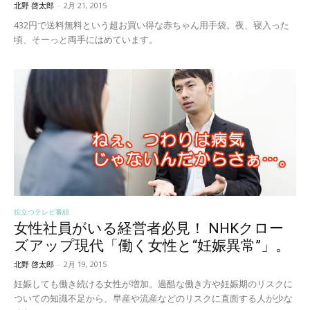
北野 啓太郎
-
2月 21, 2015
432円で送料無料という超お買い得な赤ちゃん用手袋。夜、寝入った
頃、そーっと両手にはめています。
役立つテレビ番組
女性社員がいる経営者必見！ NHKクロー
ズアップ現代「働く女性と“妊娠異常”」。
北野 啓太郎
-
2月 19, 2015
妊娠しても働き続ける女性が増加。過酷な働き方や妊娠期のリスクに
ついての知識不足から、早産や流産などのリスクに直面する人が少な