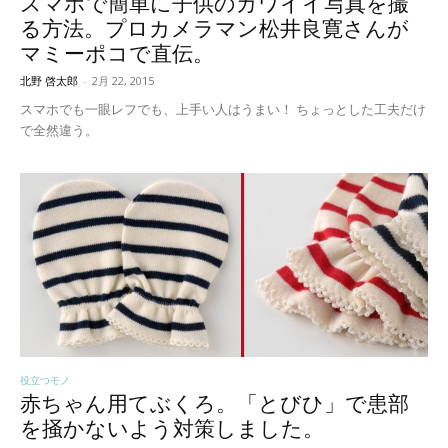
スマホで簡単に子供のカワイイ写真を撮
る方法。プロカメラマン松井良寛さんが
マミーポコで直伝。
北野 啓太郎
-
2月 22, 2015
スマホでも一眼レフでも、上手い人はうまい！ ちょっとした工夫だけ
で全然違う。
役立つモノ
赤ちゃん用てぶくろ。「とびひ」で患部
を掻かないよう対策しました。