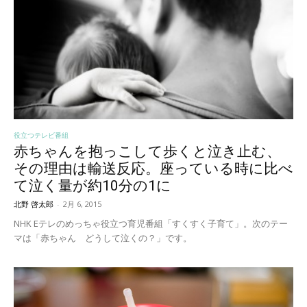
役立つテレビ番組
赤ちゃんを抱っこして歩くと泣き止む、
その理由は輸送反応。座っている時に比べ
て泣く量が約10分の1に
北野 啓太郎
-
2月 6, 2015
NHK Eテレのめっちゃ役立つ育児番組「すくすく子育て」。次のテー
マは「赤ちゃん どうして泣くの？」です。