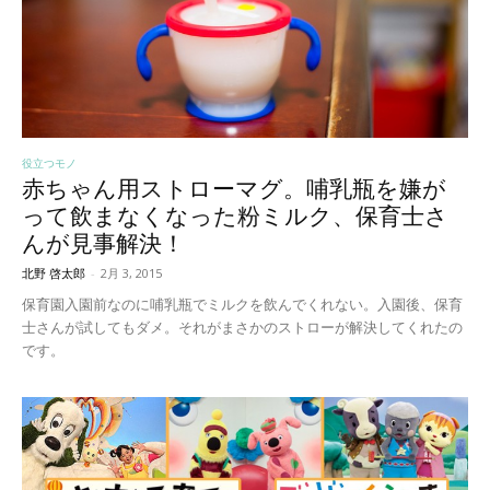
役立つモノ
赤ちゃん用ストローマグ。哺乳瓶を嫌が
って飲まなくなった粉ミルク、保育士さ
んが見事解決！
北野 啓太郎
-
2月 3, 2015
保育園入園前なのに哺乳瓶でミルクを飲んでくれない。入園後、保育
士さんが試してもダメ。それがまさかのストローが解決してくれたの
です。