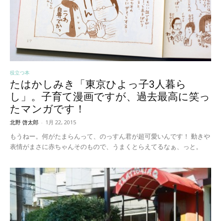
役立つ本
たはかしみき「東京ひよっ子3人暮ら
し」。子育て漫画ですが、過去最高に笑っ
たマンガです！
北野 啓太郎
-
1月 22, 2015
もうねー。何がたまらんって、のっすん君が超可愛いんです！ 動きや
表情がまさに赤ちゃんそのもので、うまくとらえてるなぁ、っと。