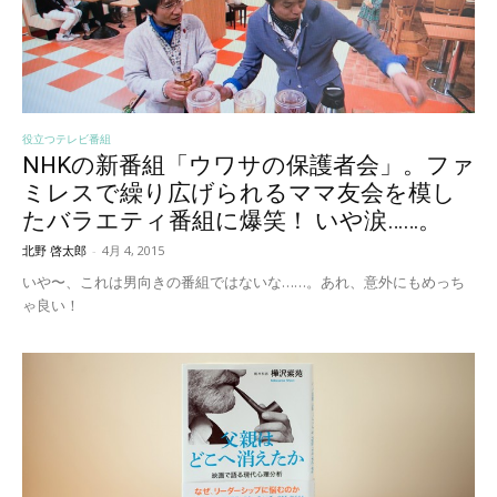
役立つテレビ番組
NHKの新番組「ウワサの保護者会」。ファ
ミレスで繰り広げられるママ友会を模し
たバラエティ番組に爆笑！ いや涙……。
北野 啓太郎
-
4月 4, 2015
いや〜、これは男向きの番組ではないな……。あれ、意外にもめっち
ゃ良い！