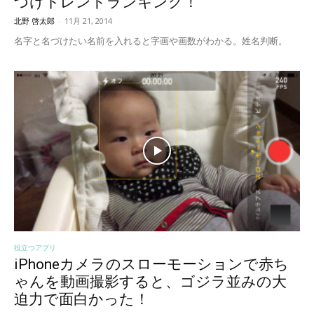
づけトレンドランキング！
北野 啓太郎
-
11月 21, 2014
名字と名づけたい名前を入れると字画や画数がわかる。姓名判断。
役立つアプリ
iPhoneカメラのスローモーションで赤ち
ゃんを動画撮影すると、ゴジラ並みの大
迫力で面白かった！