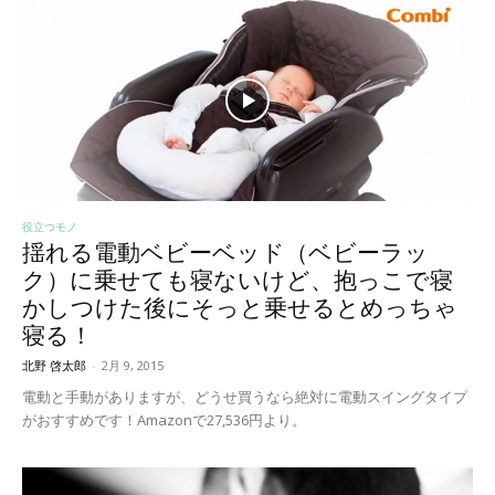
役立つモノ
揺れる電動ベビーベッド（ベビーラッ
ク）に乗せても寝ないけど、抱っこで寝
かしつけた後にそっと乗せるとめっちゃ
寝る！
北野 啓太郎
-
2月 9, 2015
電動と手動がありますが、どうせ買うなら絶対に電動スイングタイプ
がおすすめです！Amazonで27,536円より。