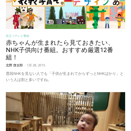
役立つテレビ番組
赤ちゃんが生まれたら見ておきたい、
NHK子供向け番組。おすすめ厳選12番
組！
北野 啓太郎
-
1月 28, 2015
普段NHKを見ない人でも「子供が生まれてからずっとNHKばかり」と
いう人は割と多いですね。