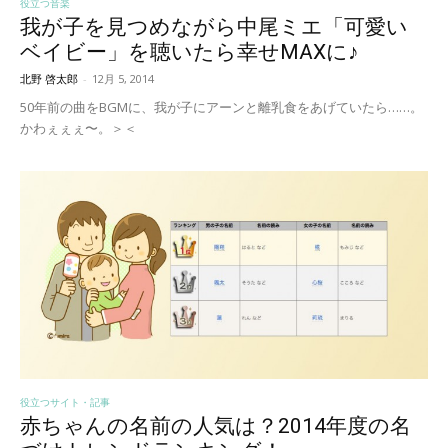
役立つ音楽
我が子を見つめながら中尾ミエ「可愛い
ベイビー」を聴いたら幸せMAXに♪
北野 啓太郎
-
12月 5, 2014
50年前の曲をBGMに、我が子にアーンと離乳食をあげていたら……。
かわぇぇぇ〜。＞＜
役立つサイト・記事
赤ちゃんの名前の人気は？2014年度の名