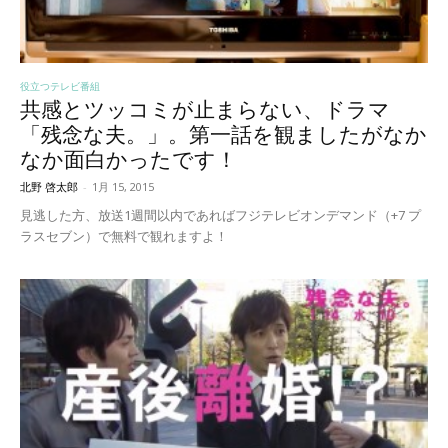
役立つテレビ番組
共感とツッコミが止まらない、ドラマ
「残念な夫。」。第一話を観ましたがなか
なか面白かったです！
北野 啓太郎
-
1月 15, 2015
見逃した方、放送1週間以内であればフジテレビオンデマンド（+7 プ
ラスセブン）で無料で観れますよ！