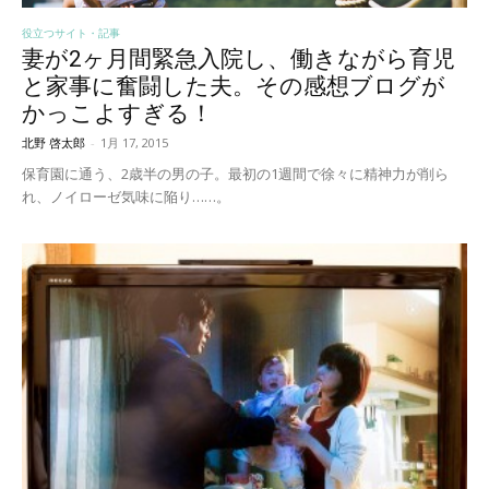
役立つサイト・記事
妻が2ヶ月間緊急入院し、働きながら育児
と家事に奮闘した夫。その感想ブログが
かっこよすぎる！
北野 啓太郎
-
1月 17, 2015
保育園に通う、2歳半の男の子。最初の1週間で徐々に精神力が削ら
れ、ノイローゼ気味に陥り……。