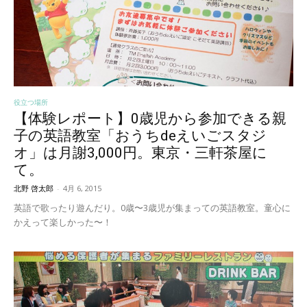
役立つ場所
【体験レポート】0歳児から参加できる親
子の英語教室「おうちdeえいごスタジ
オ」は月謝3,000円。東京・三軒茶屋に
て。
北野 啓太郎
-
4月 6, 2015
英語で歌ったり遊んだり。0歳〜3歳児が集まっての英語教室。童心に
かえって楽しかった〜！