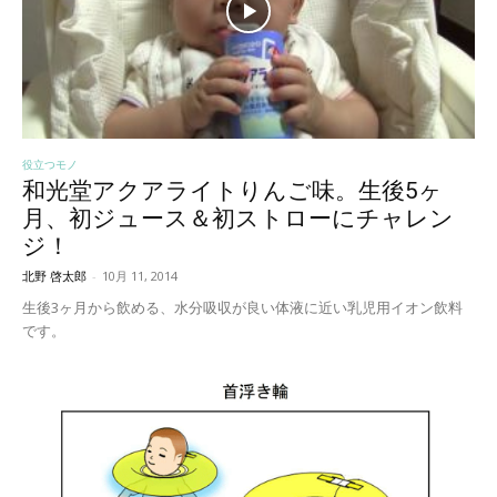
役立つモノ
和光堂アクアライトりんご味。生後5ヶ
月、初ジュース＆初ストローにチャレン
ジ！
北野 啓太郎
-
10月 11, 2014
生後3ヶ月から飲める、水分吸収が良い体液に近い乳児用イオン飲料
です。