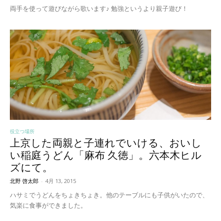
両手を使って遊びながら歌います♪ 勉強というより親子遊び！
役立つ場所
上京した両親と子連れでいける、おいし
い稲庭うどん「麻布 久徳」。六本木ヒル
ズにて。
北野 啓太郎
-
4月 13, 2015
ハサミでうどんをちょきちょき。他のテーブルにも子供がいたので、
気楽に食事ができました。