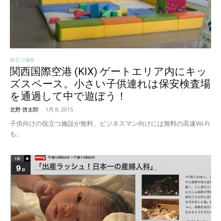
役立つ場所
関西国際空港 (KIX) ゲートエリア内にキッ
ズスペース。小さい子供連れは保安検査場
を通過して中で遊ぼう！
北野 啓太郎
-
1月 8, 2015
子供向けの役立つ施設が無料。ビジネスマン向けには無料の高速Wi-Fi
も。