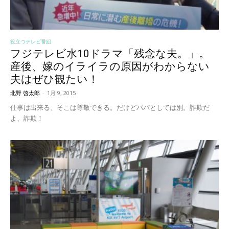
役立つテレビ番組
フジテレビ水10ドラマ「残念な夫。」。
産後、嫁のイライラの原因がわからない
夫はぜひ観たい！
北野 啓太郎
-
1月 9, 2015
仕事は出来る、そこは尊敬できる。だけどパパとしては別。詐欺だ
よ、詐欺！