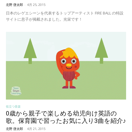
北野 啓太郎
-
4月 25, 2015
日本のレゲエシーンを代表するトップアーティスト FIRE BALL の特設
サイトに息子が掲載されました。光栄です！
役立つ音楽
0歳から親子で楽しめる幼児向け英語の
歌。保育園で習ったお気に入り3曲を紹介♪
北野 啓太郎
-
4月 21, 2015