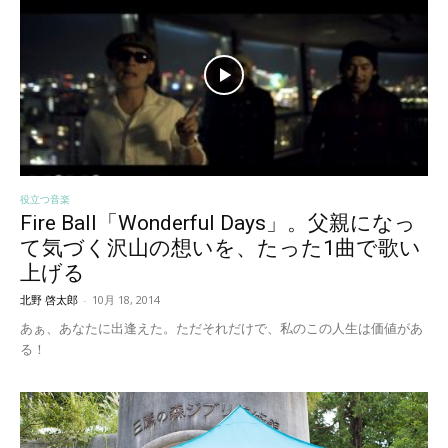
役立つ音楽
Fire Ball「Wonderful Days」。父親になっ
て気づく沢山の想いを、たった1曲で歌い
上げる
北野 啓太郎
-
10月 18, 2014
あぁ、あなたに出逢えた。ただそれだけで、私のこの人生は価値があ
る！