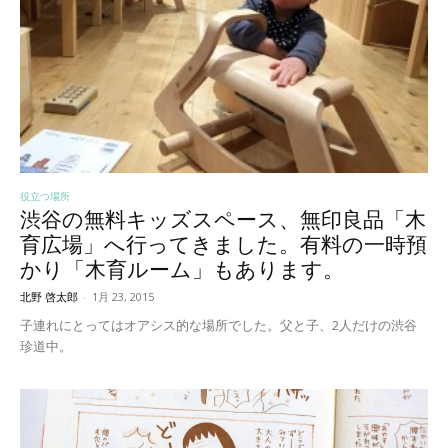
役立つ場所
渋谷の無料キッズスペース、無印良品「木
育広場」へ行ってきました。有料の一時預
かり「木育ルーム」もあります。
北野 啓太郎
-
1月 23, 2015
子連れにとってはオアシス的な場所でした。父と子、2人だけの渋谷
珍道中。