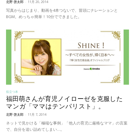
北野 啓太郎
-
11月 20, 2014
写真からはじまり、動画を4本つないで、冒頭にナレーションと
BGM。めっちゃ簡単！10分でできました。
役立つ本
福田萌さんが育児ノイローゼを克服した
マンガ「ママはテンパリスト」。
北野 啓太郎
-
11月 7, 2014
ネットで見かける「極端な事例」「他人の育児に厳格なママ」の言葉
で、自分を追い詰めてしまい…。