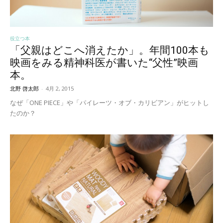
役立つ本
「父親はどこへ消えたか」。年間100本も
映画をみる精神科医が書いた“父性”映画
本。
北野 啓太郎
-
4月 2, 2015
なぜ「ONE PIECE」や「パイレーツ・オブ・カリビアン」がヒットし
たのか？