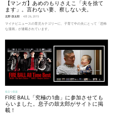
【マンガ】あめのもりさえこ「夫を捨て
ます」。言わない妻、察しない夫。
北野 啓太郎
-
4月 26, 2015
マイナビニュースの育児カテゴリーに、子育て中の夫にとって「恐怖
な漫画」が連載されています。
役立つ音楽
FIRE BALL「究極の1曲」に参加させても
らいました。息子の鼓太郎がサイトに掲
載！