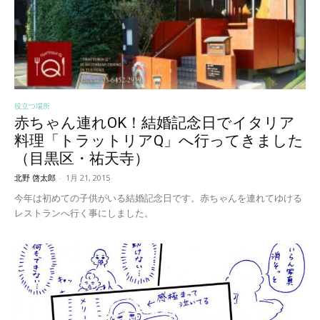
役立つ場所
赤ちゃん連れOK！結婚記念日でイタリア
料理「トラットリアQ」へ行ってきました
（目黒区・祐天寺）
北野 啓太郎
-
1月 21, 2015
今年は初めての子供がいる結婚記念日です。赤ちゃんを連れてゆける
レストランへ行く事にしました。