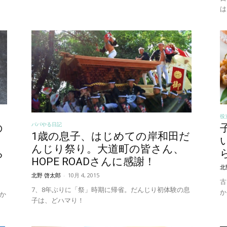
は
役
パパやる日記
の
1歳の息子、はじめての岸和田だ
んじり祭り。大道町の皆さん、
ら
HOPE ROADさんに感謝！
北
北野 啓太郎
-
10月 4, 2015
古
7、8年ぶりに「祭」時期に帰省。だんじり初体験の息
か
書か
子は、どハマり！