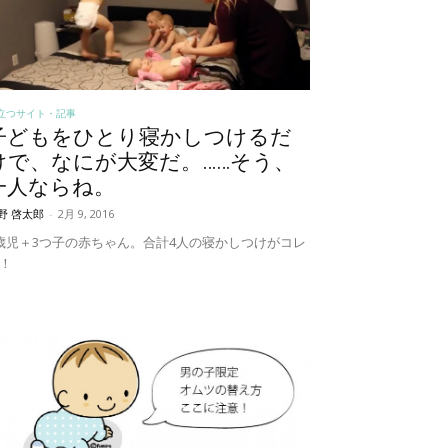
立つサイト・記事
子どもをひとり寝かしつけるだ
けで、なにが大変だ。……そう、
一人ならね。
野 啓太郎
-
2月 9, 2016
歳児＋3つ子の赤ちゃん。合計4人の寝かしつけがコレ
！