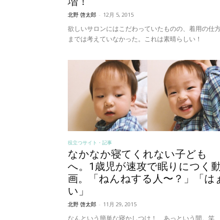
増！
北野 啓太郎
-
12月 5, 2015
欲しいサロンにはこだわっていたものの、着用の仕
までは考えていなかった。これは素晴らしい！
役立つサイト・記事
なかなか寝てくれない子ども
へ。1歳児が速攻で眠りにつく
画。「ねんねする人〜？」「は
い」
北野 啓太郎
-
11月 29, 2015
なんという簡単な寝かしつけ！ あっという間。笑