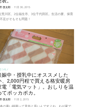
発表。
野 啓太郎
-
11月 30, 2015
位荒川区、2位福生市、3位千代田区。生活の要、保育
不足がそもそも問題！
立つモノ
妊娠中・授乳中にオススメした
い、2,000円程で買える格安暖房
家電「電気マット」。おしりを温
めてポッカポカ。
野 啓太郎
-
11月 2, 2015
本の寒い時期って意外と長いんですよね。わが家で