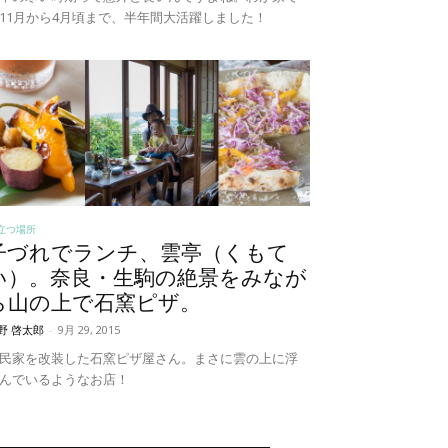
11月から4月頃まで、半年間大活躍しました！
立つ場所
子づれでランチ、雲亭（くもて
い）。奈良・生駒の絶景をみなが
ら山の上で石窯ピザ。
野 啓太郎
-
9月 29, 2015
民家を改装した石窯ピザ屋さん。まさに雲の上に浮
んでいるようなお店！