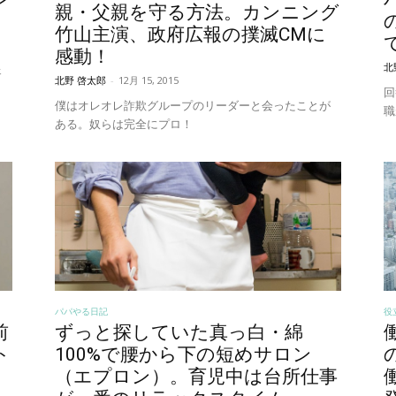
親・父親を守る方法。カンニング
竹山主演、政府広報の撲滅CMに
感動！
北
ェ
北野 啓太郎
-
12月 15, 2015
ッ
回
僕はオレオレ詐欺グループのリーダーと会ったことが
職
ある。奴らは完全にプロ！
パパやる日記
役
前
ずっと探していた真っ白・綿
ト
100%で腰から下の短めサロン
（エプロン）。育児中は台所仕事