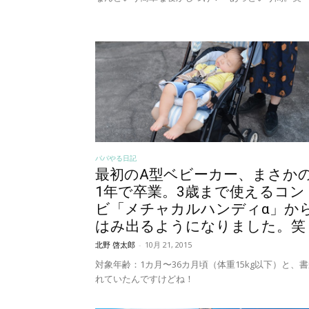
パパやる日記
最初のA型ベビーカー、まさか
1年で卒業。3歳まで使えるコン
ビ「メチャカルハンディα」か
はみ出るようになりました。笑
北野 啓太郎
-
10月 21, 2015
対象年齢：1カ月〜36カ月頃（体重15kg以下）と、
れていたんですけどね！