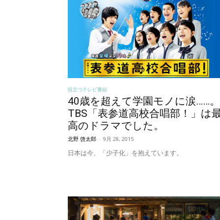
役立つテレビ番組
40歳を超えて学園モノに涙……。
TBS「表参道高校合唱部！」は
高のドラマでした。
北野 啓太郎
-
9月 28, 2015
日本は今、「少子化」を抱えています。