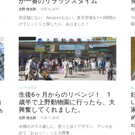
が一番のリラックスタイム
北野 啓太郎
-
12月 4, 2015
北
方
実店舗にない、Amazonもない。楽天市場を1〜2時間か
1
けてじっくりと探したら、ありました！
園
パパやる日記
役
生後6ヶ月からのリベンジ！ 1
動
歳半で上野動物園に行ったら、大
ぁ
興奮してくれました。
北野 啓太郎
-
11月 7, 2015
北
水槽のガラス越しに、悠々と泳ぐアザラシ、アシカを
みて「おぉっ！」っと大興奮。
日