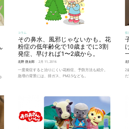
コラム
役
る
その鼻水、風邪じゃないかも。花
粉症の低年齢化で10歳までに3割
ん
発症、早ければ1〜2歳から。
北野 啓太郎
-
2月 11, 2016
北
一度発症すると治りにくい花粉症、予防方法も紹介。
2
急増の背景には、排ガス、PM2.5なども。
だ
ト