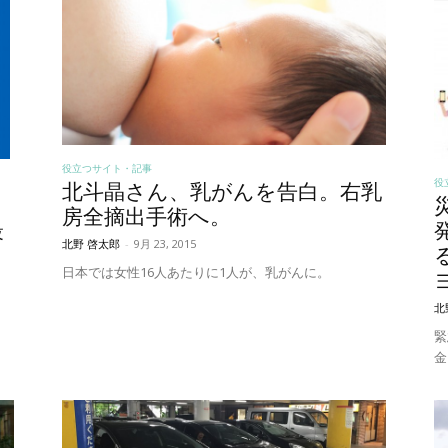
役立つサイト・記事
役
北斗晶さん、乳がんを告白。右乳
房全摘出手術へ。
最
北野 啓太郎
-
9月 23, 2015
日本では女性16人あたりに1人が、乳がんに。
北
緊
金