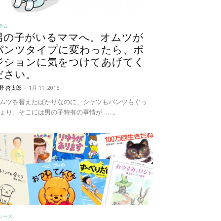
ラム
男の子がいるママへ。オムツが
パンツタイプに変わったら、ポ
ジションに気をつけてあげてく
ださい。
野 啓太郎
-
1月 11, 2016
ムツを替えたばかりなのに、シャツもパンツもぐっ
ょり。そこには男の子特有の事情が……。
ュース