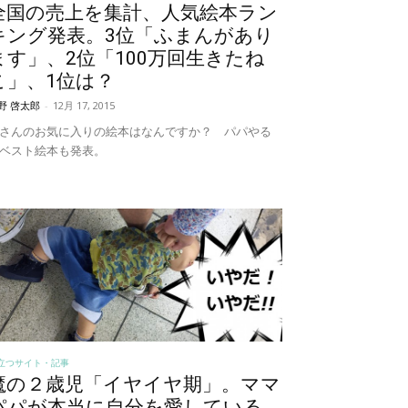
全国の売上を集計、人気絵本ラン
キング発表。3位「ふまんがあり
ます」、2位「100万回生きたね
こ」、1位は？
野 啓太郎
-
12月 17, 2015
さんのお気に入りの絵本はなんですか？ パパやる
ベスト絵本も発表。
立つサイト・記事
魔の２歳児「イヤイヤ期」。ママ
パパが本当に自分を愛している