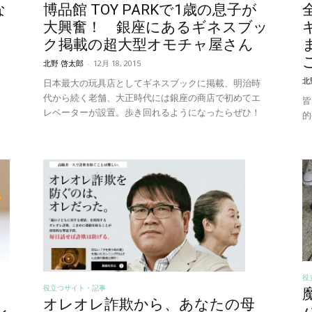
な
博品館 TOY PARKで1歳の息子が
大興奮！ 銀座にあるギネスブッ
ク掲載の超大型オモチャ屋さん
北野 啓太郎
-
12月 18, 2015
北
日本最大の玩具店としてギネスブックに掲載、明治時
代から続く老舗、大正時代には銀座の商店で初めてエ
皆
レベーターが設置。歩き回れるようになったらぜひ！
き
的
役
役立つサイト・記事
オレオレ詐欺から、あなたの母
レ