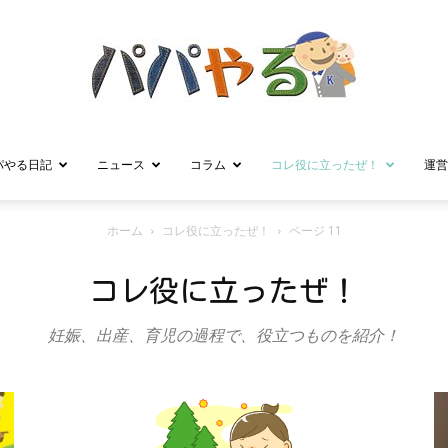
パやる日記
ニュース
コラム
コレ役に立ったぜ！
運営
パ
ホーム
コレ役に立ったぜ！
ページ 11
コレ役に立ったぜ！
パ
妊娠、出産、育児の過程で、役立つものを紹介！
や