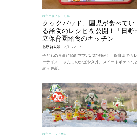
役立つサイト・記事
クックパッド、園児が食べてい
る給食のレシピを公開！「日野
立保育園給食のキッチン」
北野 啓太郎
-
2月 4, 2016
子どもの食事に悩むママパパに朗報！ 保育園のカ
ーライス 、さんまのかばやき丼、スイートポテトな
続々更新。
役立つテレビ番組