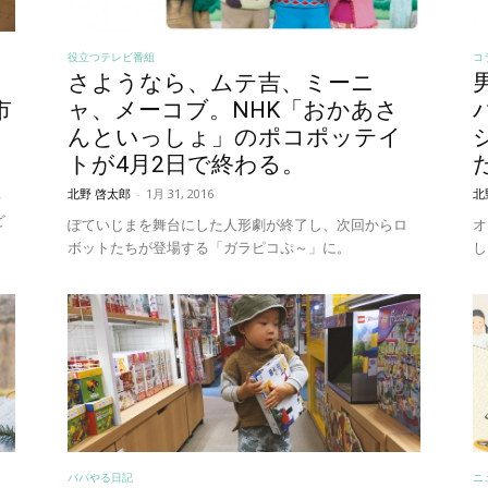
役立つテレビ番組
コ
さようなら、ムテ吉、ミーニ
市
ャ、メーコブ。NHK「おかあさ
んといっしょ」のポコポッテイ
トが4月2日で終わる。
北野 啓太郎
-
1月 31, 2016
北
レ
ど
ぽていじまを舞台にした人形劇が終了し、次回からロ
オ
ボットたちが登場する「ガラピコぷ～」に。
し
パパやる日記
ニ