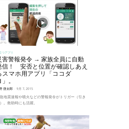
立つアプリ
災害警報発令 → 家族全員に自動
発信！ 安否と位置が確認しあえ
るスマホ用アプリ「ココダ
ヨ」。
野 啓太郎
-
9月 7, 2015
急地震速報や噴火などの警報発令がトリガー（引き
）。救助時にも活躍。