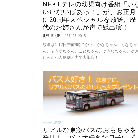
NHK Eテレの幼児向け番組「い
いいないばあっ！」が、お正月
に20周年スペシャルを放送。歴
代のお姉さんが声で総出演！
北野 啓太郎
-
12月 26, 2015
放送は1月2日午前9時半から。かなちゃん、りなちゃ
ん、ふうかちゃん、ことちゃん、ゆうなちゃん、ゆ
ちゃんが人形劇と声で大集合！
パパやる日記
リアルな東急バスのおもちゃを
発見！ バス大好きな息子にプ