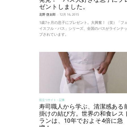
ゼントしました。
北野 啓太郎
-
12月 16, 2015
1歳7ヶ月の息子にプレゼント。大興奮！（笑）「フ
イスフル・バス」シリーズ、全国のバスがラインナ
プされています。
役立つサイト・記事
寿司職人から学ぶ、清潔感ある
掛けの結び方。世界の和食レス
ランは、10年でおよそ4倍に急