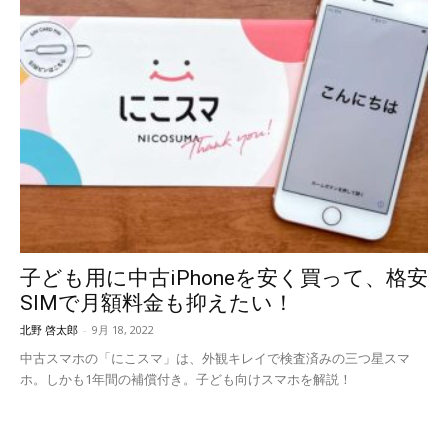
子ども用に中古iPhoneを安く買って、格安
SIMで月額料金も抑えたい！
北野 啓太郎
-
9月 18, 2022
中古スマホの「にこスマ」は、外観キレイで検査済みの三つ星スマ
ホ。しかも1年間の補償付き。子ども向けスマホを解説！