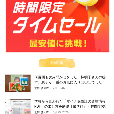
最新記事
何百回も読み聞かせをした、林明子さんの絵
本。息子が一番のお気に入りは〇〇でした
北野 啓太郎
-
7月 8, 2026
学校から言われた「マイナ保険証の資格情報
PDF」の出し方を解説【修学旅行・林間学校】
北野 啓太郎
-
6月 29, 2026