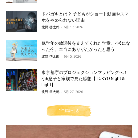
ドパガキとは？ 子どもがショート動画やスマ
ホをやめられない理由
北野 啓太郎
-
6月 17, 2026
低学年の放課後を支えてくれた学童。小6にな
った今、本当にありがたかったと思う
北野 啓太郎
-
6月 5, 2026
東京都庁のプロジェクションマッピングへ！
小6息子と家族で見た感想【TOKYO Night &
Light】
北野 啓太郎
-
5月 27, 2026
1年保証付き