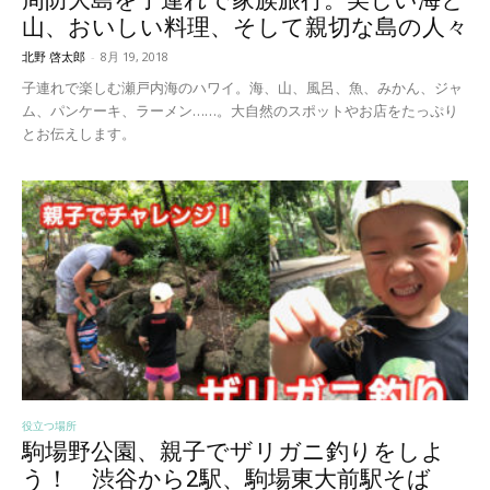
山、おいしい料理、そして親切な島の人々
北野 啓太郎
-
8月 19, 2018
子連れで楽しむ瀬戸内海のハワイ。海、山、風呂、魚、みかん、ジャ
ム、パンケーキ、ラーメン……。大自然のスポットやお店をたっぷり
とお伝えします。
役立つ場所
駒場野公園、親子でザリガニ釣りをしよ
う！ 渋谷から2駅、駒場東大前駅そば