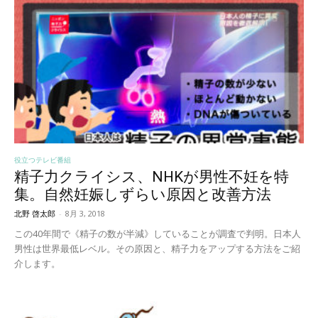
役立つテレビ番組
精子力クライシス、NHKが男性不妊を特
集。自然妊娠しずらい原因と改善方法
北野 啓太郎
-
8月 3, 2018
この40年間で《精子の数が半減》していることが調査で判明。日本人
男性は世界最低レベル。その原因と、精子力をアップする方法をご紹
介します。