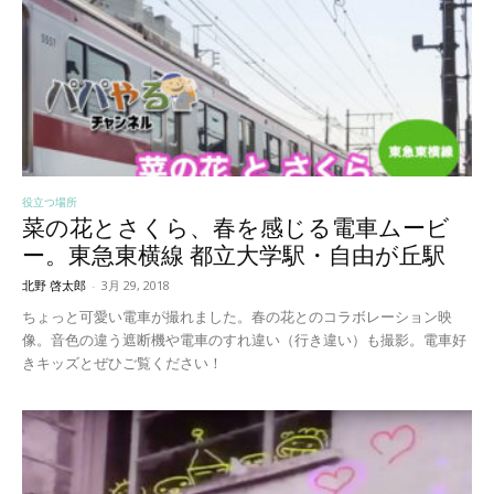
役立つ場所
菜の花とさくら、春を感じる電車ムービ
ー。東急東横線 都立大学駅・自由が丘駅
北野 啓太郎
-
3月 29, 2018
ちょっと可愛い電車が撮れました。春の花とのコラボレーション映
像。音色の違う遮断機や電車のすれ違い（行き違い）も撮影。電車好
きキッズとぜひご覧ください！