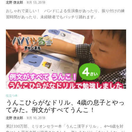
北野 啓太郎
-
8月 13, 2018
おしゃれで楽しい！ バンドによる生演奏があったり、振り付けの練
習時間があったり、未経験者でもバッチリ踊れます。
役立つ本
うんこひらがなドリル、4歳の息子とやっ
てみた。例文がすべてうんこ！
北野 啓太郎
-
8月 10, 2018
累計330万部、ミリオンセラー本「うんこ漢字ドリル」。4〜6歳を対