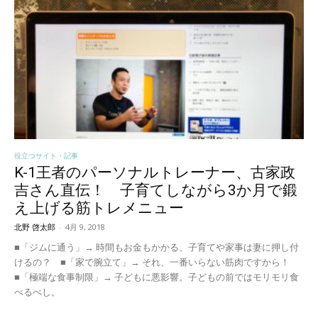
役立つサイト・記事
K-1王者のパーソナルトレーナー、古家政
吉さん直伝！ 子育てしながら3か月で鍛
え上げる筋トレメニュー
北野 啓太郎
-
4月 9, 2018
■「ジムに通う」→ 時間もお金もかかる、子育てや家事は妻に押し付
けるの？ ■「家で腕立て」→ それ、一番いらない筋肉ですから！
■「極端な食事制限」→ 子どもに悪影響。子どもの前ではモリモリ食
べるべし。