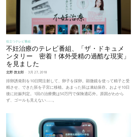
役立つテレビ番組
不妊治療のテレビ番組、「ザ・ドキュメ
ンタリー 密着！体外受精の過酷な現実」
を見ました
北野 啓太郎
-
3月 27, 2018
排卵誘発剤を10日間注射して、卵子を採卵。顕微鏡を使って精子と受
精させ、できた胚を子宮に移植。あまった胚は凍結保存。およそ10日
後に妊娠判定。1回の治療費は50万円で保険適応外。原因がわから
ず、ゴールも見えない……。