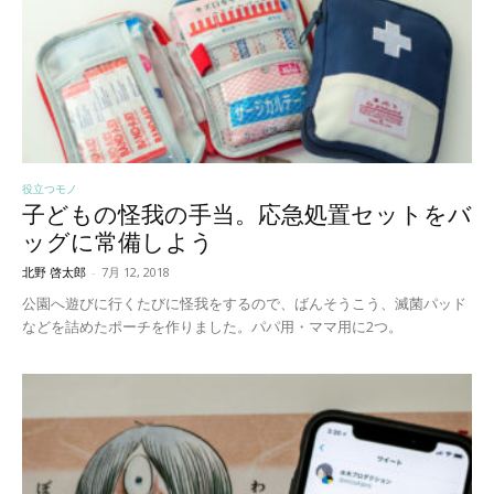
役立つモノ
子どもの怪我の手当。応急処置セットをバ
ッグに常備しよう
北野 啓太郎
-
7月 12, 2018
公園へ遊びに行くたびに怪我をするので、ばんそうこう、滅菌パッド
などを詰めたポーチを作りました。パパ用・ママ用に2つ。