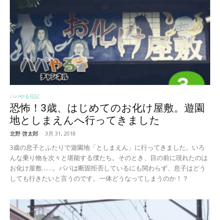
パパやる日記
恐怖！3歳、はじめてのお化け屋敷。遊園
地としまえんへ行ってきました
北野 啓太郎
-
3月 31, 2018
3歳の息子とふたりで遊園地「としまえん」に行ってきました。いろ
んな乗り物を次々と堪能する僕たち。そのとき、目の前に現れたのは
お化け屋敷……。パパは断固拒否しているにも関わらず、息子はどう
しても行きたいと言うのです。一体どうなってしまうのか！？