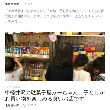
北野 啓太郎
-
5月 7, 2018
「東大受験よりむずかしい」「全然、手も足も出ない」。そんな試験
問題が公開されています。これは確かに難問！ あなたもチャレンジ
してみては。
パパやる日記
中軽井沢の駄菓子屋みーちゃん。子どもが
お買い物を楽しめる良いお店です
北野 啓太郎
-
5月 1, 2018