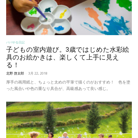
パパやる日記
子どもの室内遊び。3歳ではじめた水彩絵
具のお絵かきは、楽しくて上手に見え
る！
北野 啓太郎
-
3月 22, 2018
厚手の画用紙と、ちょっと太めの平筆で描くのがおすすめ！ 色を塗
った風合いや色の重なり具合が、高級感あって良い感じ。