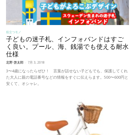
役立つモノ
子どもの迷子札、インフォバンドはすご
く良い。プール、海、銭湯でも使える耐水
仕様
北野 啓太郎
-
7月 3, 2018
3〜4歳になったらぜひ！ 言葉が話せない子どもでも、保護してくれ
た大人に親の電話番号などの情報をすぐに伝えらます。500〜600円と
安くて、オシャレ。