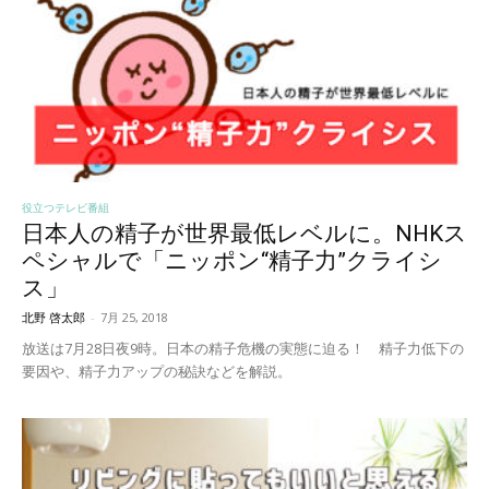
役立つテレビ番組
日本人の精子が世界最低レベルに。NHKス
ペシャルで「ニッポン“精子力”クライシ
ス」
北野 啓太郎
-
7月 25, 2018
放送は7月28日夜9時。日本の精子危機の実態に迫る！ 精子力低下の
要因や、精子力アップの秘訣などを解説。