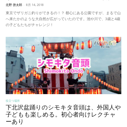
北野 啓太郎
-
8月 14, 2018
東京でザリガニ釣りができるの！？ 都心にある公園ですが、まるで山
へ来たかのような大自然が広がっていたのです。池や川で、3歳と4歳
の子どもたちがチャレンジ！
役立つ場所
下北沢盆踊りのシモキタ音頭は、外国人や
子どもも楽しめる。初心者向けレクチャ
ーあり