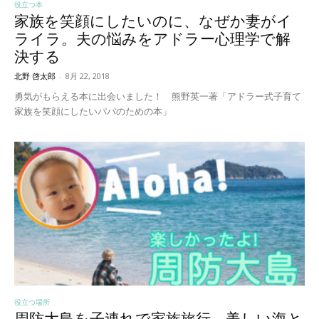
役立つ本
家族を笑顔にしたいのに、なぜか妻がイ
ライラ。夫の悩みをアドラー心理学で解
決する
北野 啓太郎
-
8月 22, 2018
勇気がもらえる本に出会いました！ 熊野英一著「アドラー式子育て
家族を笑顔にしたいパパのための本」
役立つ場所
周防大島を子連れで家族旅行。美しい海と