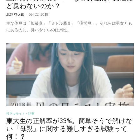
ど臭わないのか？
北野 啓太郎
-
5月 22, 2018
主な体臭は「加齢臭」「ミドル脂臭」「疲労臭」。それらは男女とも
にあるのに、臭いやすいのは男性。
役立つサイト・記事
東大生の正解率が33%。簡単そうで解けな
い「母親」に関する難しすぎる試験って
何！？