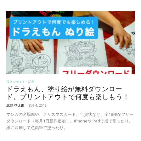
役立つサイト・記事
ドラえもん、塗り絵が無料ダウンロー
ド。プリントアウトで何度も楽しもう！
北野 啓太郎
-
8月 4, 2018
マンガの名場面や、クリスマスカード、年賀状など、全18種がフリー
ダウンロード（毎月1日新作追加）。iPhoneやiPadで指で塗ったり、
紙に印刷して色鉛筆で塗ったり。