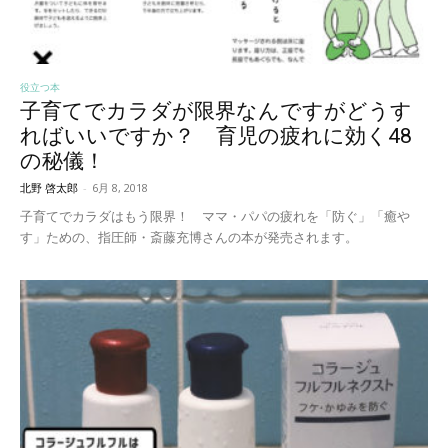
役立つ本
子育てでカラダが限界なんですがどうす
ればいいですか？ 育児の疲れに効く48
の秘儀！
北野 啓太郎
-
6月 8, 2018
子育てでカラダはもう限界！ ママ・パパの疲れを「防ぐ」「癒や
す」ための、指圧師・斎藤充博さんの本が発売されます。