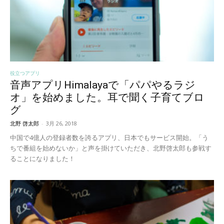
役立つアプリ
音声アプリHimalayaで「パパやるラジ
オ」を始めました。耳で聞く子育てブロ
グ
北野 啓太郎
-
3月 26, 2018
中国で4億人の登録者数を誇るアプリ、日本でもサービス開始。「う
ちで番組を始めないか」と声を掛けていただき、北野啓太郎も参戦す
ることになりました！