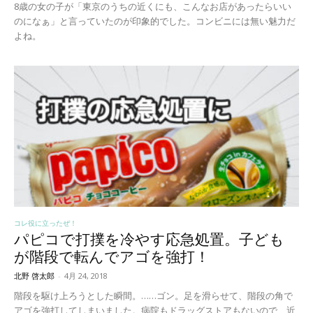
8歳の女の子が「東京のうちの近くにも、こんなお店があったらいい
のになぁ」と言っていたのが印象的でした。コンビニには無い魅力だ
よね。
コレ役に立ったぜ！
パピコで打撲を冷やす応急処置。子ども
が階段で転んでアゴを強打！
北野 啓太郎
-
4月 24, 2018
階段を駆け上ろうとした瞬間。……ゴン。足を滑らせて、階段の角で
アゴを強打してしまいました。病院もドラッグストアもないので、近