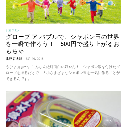
役立つモノ
グローブ ア バブルで、シャボン玉の世界
を一瞬で作ろう！ 500円で盛り上がるお
もちゃ
北野 啓太郎
-
3月 19, 2018
うひょぉぉ〜。こんなん絶対面白い奴やん！ シャボン液を付けたグ
ローブを振るだけで、大小さまざまなシャボン玉を一気に作ることが
できるんです。