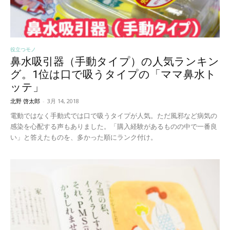
役立つモノ
鼻水吸引器（手動タイプ）の人気ランキン
グ。1位は口で吸うタイプの「ママ鼻水ト
ッテ」
北野 啓太郎
-
3月 14, 2018
電動ではなく手動式では口で吸うタイプが人気。ただ風邪など病気の
感染を心配する声もありました。「購入経験があるものの中で一番良
い」と答えたものを、多かった順にランク付け。