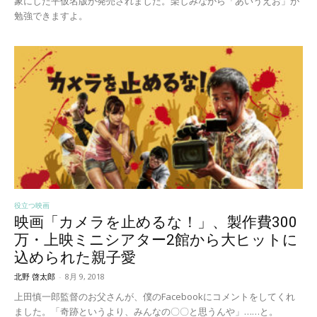
象にした平仮名版が発売されました。楽しみながら「あいうえお」が
勉強できますよ。
役立つ映画
映画「カメラを止めるな！」、製作費300
万・上映ミニシアター2館から大ヒットに
込められた親子愛
北野 啓太郎
-
8月 9, 2018
上田慎一郎監督のお父さんが、僕のFacebookにコメントをしてくれ
ました。「奇跡というより、みんなの〇〇と思うんや」……と。