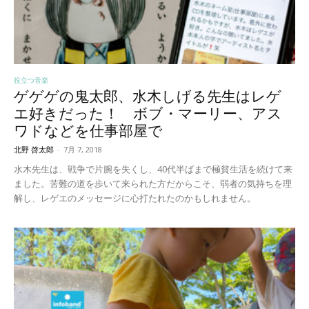
役立つ音楽
ゲゲゲの鬼太郎、水木しげる先生はレゲ
エ好きだった！ ボブ・マーリー、アス
ワドなどを仕事部屋で
北野 啓太郎
-
7月 7, 2018
水木先生は、戦争で片腕を失くし、40代半ばまで極貧生活を続けて来
ました。苦難の道を歩いて来られた方だからこそ、弱者の気持ちを理
解し、レゲエのメッセージに心打たれたのかもしれません。