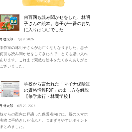
最新記事
何百回も読み聞かせをした、林明
子さんの絵本。息子が一番のお気
に入りは〇〇でした
野 啓太郎
-
7月 8, 2026
本作家の林明子さんがお亡くなりなりました。息子
何度も読み聞かせをしてきたので、とても思い入れ
あります。これまで素敵な絵本をたくさんありがと
ございました。
学校から言われた「マイナ保険証
の資格情報PDF」の出し方を解説
【修学旅行・林間学校】
野 啓太郎
-
6月 29, 2026
校からの案内に戸惑った保護者向けに、親のスマホ
実際に手続きした流れと、つまずきやすいポイント
まとめました。