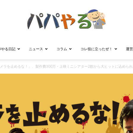
パやる日記
ニュース
コラム
コレ役に立ったぜ！
運営
パ
メラを止めるな！」、製作費300万・上映ミニシアター2館から大ヒットに込めら
パ
や