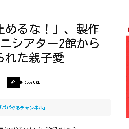
止めるな！」、製作
ミニシアター2館から
られた親子愛
Copy URL
be「パパやるチャンネル」
ラを止めるな！」をご存知ですか？