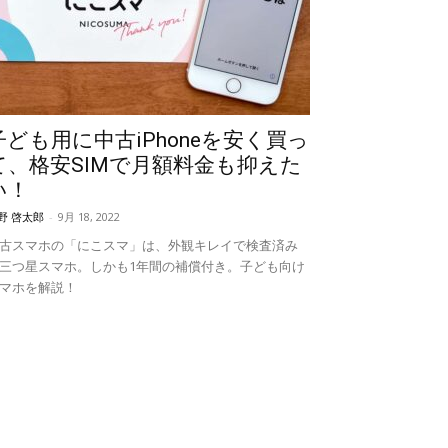
子ども用に中古iPhoneを安く買っ
て、格安SIMで月額料金も抑えた
い！
野 啓太郎
-
9月 18, 2022
古スマホの「にこスマ」は、外観キレイで検査済み
三つ星スマホ。しかも1年間の補償付き。子ども向け
マホを解説！