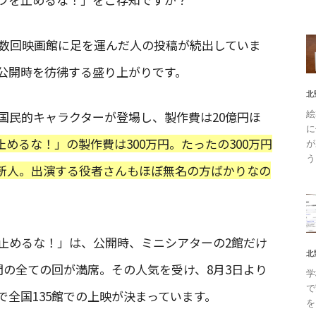
複数回映画館に足を運んだ人の投稿が続出していま
」公開時を彷彿する盛り上がりです。
北
絵
国民的キャラクターが登場し、製作費は20億円ほ
に
めるな！」の製作費は300万円。たったの300万円
が
う
新人。出演する役者さんもほぼ無名の方ばかりなの
止めるな！」は、公開時、ミニシアターの2館だけ
北
間の全ての回が満席。その人気を受け、8月3日より
学
で
全国135館での上映が決まっています。
を