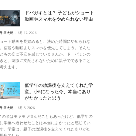
ドパガキとは？ 子どもがショート
動画やスマホをやめられない理由
野 啓太郎
-
6月 17, 2026
ョート動画を見始めると、決めた時間にやめられな
。宿題や睡眠よりスマホを優先してしまう。そんな
どもの姿に不安を感じていませんか。ドーパミンの
きと、刺激に支配されないために親子でできること
考えます。
低学年の放課後を支えてくれた学
童。小6になった今、本当にあり
がたかったと思う
野 啓太郎
-
6月 5, 2026
1の頃はモヤモヤ悩んだこともあったけど、低学年の
に学童へ通わせたことは本当によかったと感じてい
す。学童は、親子の放課後を支えてくれたありがた
場所でした。