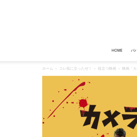
HOME
パ
ホーム
コレ役に立ったぜ！
役立つ映画
映画「カ