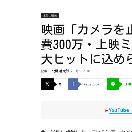
役立つ映画
映画「カメラを
費300万・上映
大ヒットに込め
記事：
北野 啓太郎
-
8月 9, 2018
X
Facebook
LINE
▸
YouTu
今、猛烈に話題になっている映画「カメ