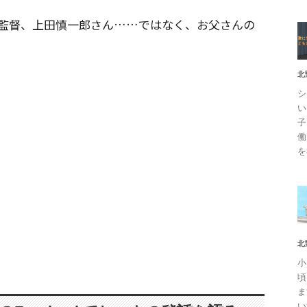
監督、上田慎一郎さん……ではなく、お父さんの
北
シ
い
子
働
を
北
小
頃
ま
い