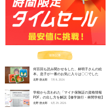
最新記事
何百回も読み聞かせをした、林明子さんの絵
本。息子が一番のお気に入りは〇〇でした
北野 啓太郎
-
7月 8, 2026
学校から言われた「マイナ保険証の資格情報
PDF」の出し方を解説【修学旅行・林間学校】
北野 啓太郎
-
6月 29, 2026