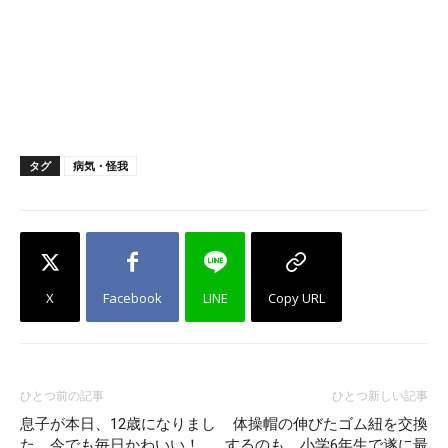
タグ
病気・怪我
X
Facebook
LINE
Copy URL
ひとつ前の記事
ひとつ新しい記事
息子が本日、12歳になりまし
体操帽の伸びたゴム紐を交換
た。今でも毎日かわいい！
するのも、小学6年生で遂に最