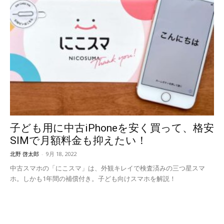
子ども用に中古iPhoneを安く買って、格安
SIMで月額料金も抑えたい！
北野 啓太郎
-
9月 18, 2022
中古スマホの「にこスマ」は、外観キレイで検査済みの三つ星スマ
ホ。しかも1年間の補償付き。子ども向けスマホを解説！