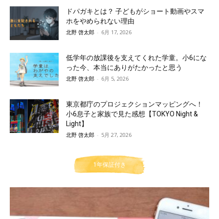
ドパガキとは？ 子どもがショート動画やスマ
ホをやめられない理由
北野 啓太郎
-
6月 17, 2026
低学年の放課後を支えてくれた学童。小6にな
った今、本当にありがたかったと思う
北野 啓太郎
-
6月 5, 2026
東京都庁のプロジェクションマッピングへ！
小6息子と家族で見た感想【TOKYO Night &
Light】
北野 啓太郎
-
5月 27, 2026
1年保証付き