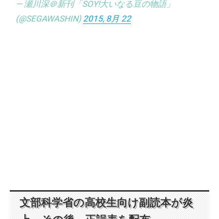
— 瀬川深＠新刊「SOY!大いなる豆の物語」
(@SEGAWASHIN)
2015, 8月 22
文部科学省の高校生向け副読本が炎