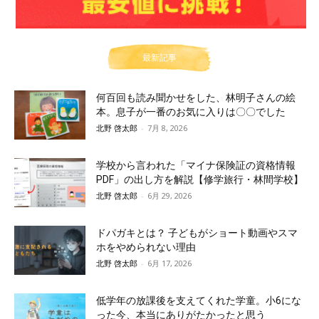
最新記事
何百回も読み聞かせをした、林明子さんの絵
本。息子が一番のお気に入りは〇〇でした
北野 啓太郎
-
7月 8, 2026
学校から言われた「マイナ保険証の資格情報
PDF」の出し方を解説【修学旅行・林間学校】
北野 啓太郎
-
6月 29, 2026
ドパガキとは？ 子どもがショート動画やスマ
ホをやめられない理由
北野 啓太郎
-
6月 17, 2026
低学年の放課後を支えてくれた学童。小6にな
った今、本当にありがたかったと思う