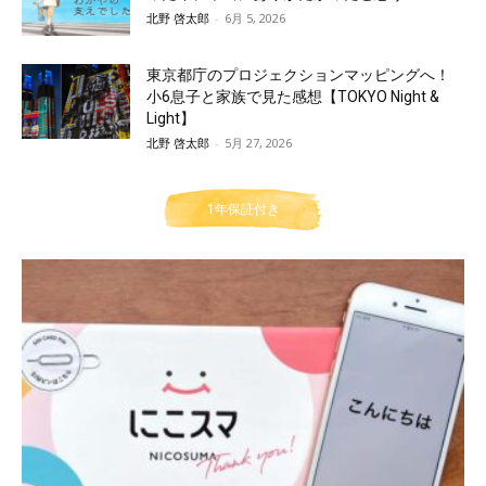
北野 啓太郎
-
6月 5, 2026
東京都庁のプロジェクションマッピングへ！
小6息子と家族で見た感想【TOKYO Night &
Light】
北野 啓太郎
-
5月 27, 2026
1年保証付き