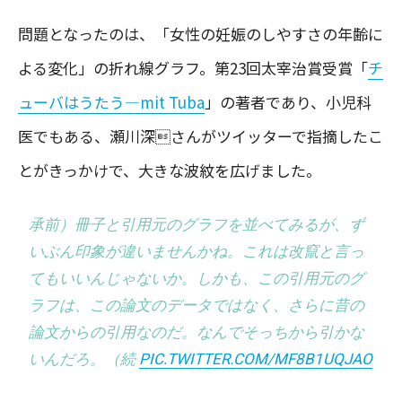
問題となったのは、「女性の妊娠のしやすさの年齢に
よる変化」の折れ線グラフ。第23回太宰治賞受賞「
チ
ューバはうたう―mit Tuba
」の著者であり、小児科
医でもある、瀬川深さんがツイッターで指摘したこ
とがきっかけで、大きな波紋を広げました。
承前）冊子と引用元のグラフを並べてみるが、ず
いぶん印象が違いませんかね。これは改竄と言っ
てもいいんじゃないか。しかも、この引用元のグ
ラフは、この論文のデータではなく、さらに昔の
論文からの引用なのだ。なんでそっちから引かな
いんだろ。（続
PIC.TWITTER.COM/MF8B1UQJAO