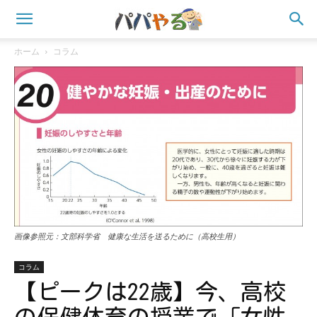
ホーム
コラム
画像参照元：文部科学省 健康な生活を送るために（高校生用）
コラム
【ピークは22歳】今、高校
の保健体育の授業で「女性