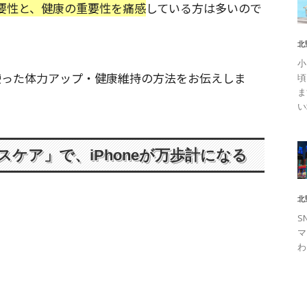
要性と、健康の重要性を痛感
している方は多いので
北
小
を使った体力アップ・健康維持の方法をお伝えしま
頃
ま
い
スケア」で、iPhoneが万歩計になる
北
S
マ
わ