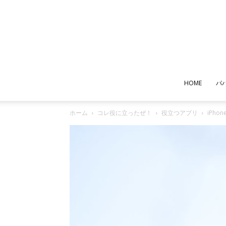
HOME
パ
ホーム
コレ役に立ったぜ！
役立つアプリ
iPh