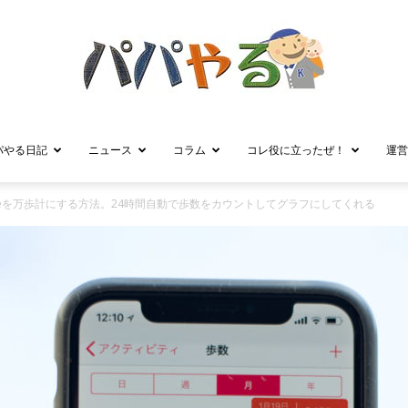
パやる日記
ニュース
コラム
コレ役に立ったぜ！
運営
パ
oneを万歩計にする方法。24時間自動で歩数をカウントしてグラフにしてくれる
パ
や