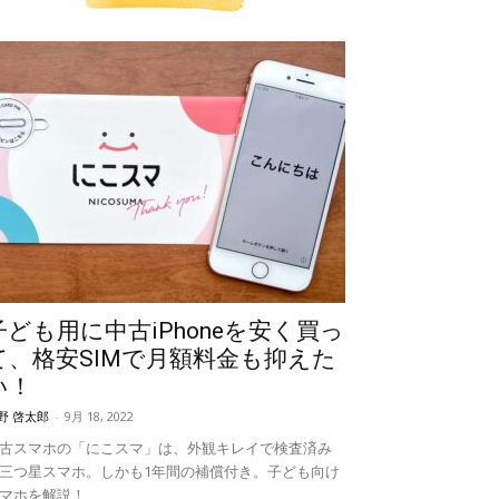
子ども用に中古iPhoneを安く買っ
て、格安SIMで月額料金も抑えた
い！
野 啓太郎
-
9月 18, 2022
古スマホの「にこスマ」は、外観キレイで検査済み
三つ星スマホ。しかも1年間の補償付き。子ども向け
マホを解説！