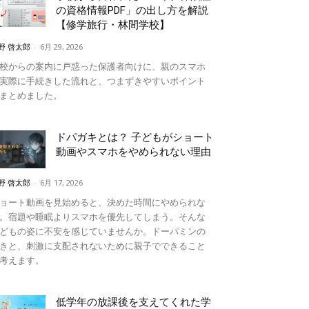
の資格情報PDF」の出し方を解説
【修学旅行・林間学校】
野 啓太郎
-
6月 29, 2026
校からの案内に戸惑った保護者向けに、親のスマホ
実際に手続きした流れと、つまずきやすいポイント
まとめました。
ドパガキとは？ 子どもがショート
動画やスマホをやめられない理由
野 啓太郎
-
6月 17, 2026
ョート動画を見始めると、決めた時間にやめられな
。宿題や睡眠よりスマホを優先してしまう。そんな
どもの姿に不安を感じていませんか。ドーパミンの
きと、刺激に支配されないために親子でできること
考えます。
低学年の放課後を支えてくれた学