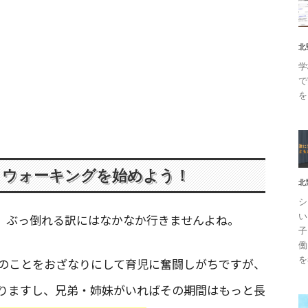
北
学
で
を
、ウォーキングを始めよう！
北
シ
い
、ぶっ倒れる訳にはなかなか行きませんよね。
子
働
を
のことをおざなりにして育児に奮闘しがちですが、
かりますし、兄弟・姉妹がいればその期間はもっと長