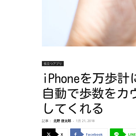
役立つアプリ
iPhoneを万歩
自動で歩数をカ
してくれる
記事：
北野 啓太郎
-
1月 21, 2018
X
Facebook
LINE