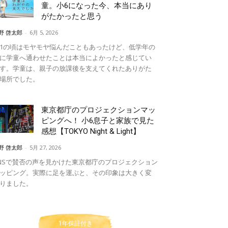
童。小6になった今、本当にあり
がたかったと思う
野 啓太郎
-
6月 5, 2026
1の頃はモヤモヤ悩んだこともあったけど、低学年の
に学童へ通わせたことは本当によかったと感じてい
す。学童は、親子の放課後を支えてくれたありがた
場所でした。
東京都庁のプロジェクションマッ
ピングへ！ 小6息子と家族で見た
感想【TOKYO Night & Light】
野 啓太郎
-
5月 27, 2026
NSで賛否の声を見かけた東京都庁のプロジェクション
ッピング。実際に足を運ぶと、その印象は大きく変
りました。
1年保証付き