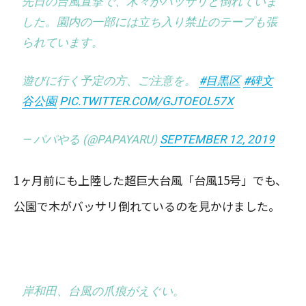
先日の台風直撃で、木々がバッサリと倒れていま
した。園内の一部には立ち入り禁止のテープも張
られています。
遊びに行く予定の方、ご注意を。
#目黒区
#碑文
谷公園
PIC.TWITTER.COM/GJTOEOL57X
— パパやる (@PAPAYARU)
SEPTEMBER 12, 2019
1ヶ月前にも上陸した超巨大台風「台風15号」でも、
公園で木がバッサリ倒れているのを見かけました。
岸和田、台風の爪痕がえぐい。