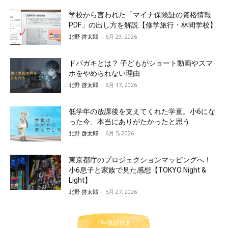
学校から言われた「マイナ保険証の資格情報
PDF」の出し方を解説【修学旅行・林間学校】
北野 啓太郎
-
6月 29, 2026
ドパガキとは？ 子どもがショート動画やスマ
ホをやめられない理由
北野 啓太郎
-
6月 17, 2026
低学年の放課後を支えてくれた学童。小6にな
った今、本当にありがたかったと思う
北野 啓太郎
-
6月 5, 2026
東京都庁のプロジェクションマッピングへ！
小6息子と家族で見た感想【TOKYO Night &
Light】
北野 啓太郎
-
5月 27, 2026
1年保証付き