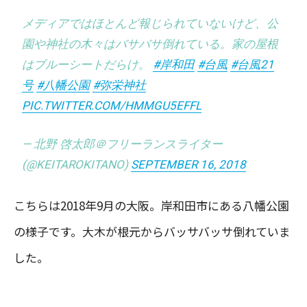
メディアではほとんど報じられていないけど、公
園や神社の木々はバサバサ倒れている。家の屋根
はブルーシートだらけ。
#岸和田
#台風
#台風21
号
#八幡公園
#弥栄神社
PIC.TWITTER.COM/HMMGU5EFFL
— 北野 啓太郎＠フリーランスライター
(@KEITAROKITANO)
SEPTEMBER 16, 2018
こちらは2018年9月の大阪。岸和田市にある八幡公園
の様子です。大木が根元からバッサバッサ倒れていま
した。