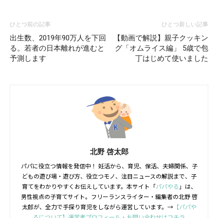
ひとつ前の記事
ひとつ新しい記事
出生数、2019年90万人を下回
【動画で解説】親子クッキン
る。若者の日本離れが進むと
グ「オムライス編」 5歳で包
予測します
丁はじめて使いました
北野 啓太郎
パパに役立つ情報を発信中！ 妊活から、育児、保活、夫婦関係、子
どもの遊び場・遊び方、役立つモノ、注目ニュースの解説まで、子
育てをわかりやすくお伝えしています。本サイト「
パパやる
」は、
男性視点の子育てサイト。フリーランスライター・編集者の北野 啓
太郎が、全力で手探り育児をしながら運営しています。→
【パパや
るについて】運営者プロフィール・お問い合わせはコチラ