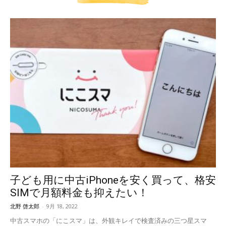
子ども用に中古iPhoneを安く買って、格安
SIMで月額料金も抑えたい！
北野 啓太郎
-
9月 18, 2022
中古スマホの「にこスマ」は、外観キレイで検査済みの三つ星スマ