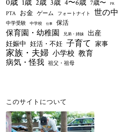
0歳
1歳
4〜6歳
2歳
3歳
7歳〜
PR
世の中
お金
PTA
ゲーム
フォートナイト
保活
中学受験
中学校
仕事
保育園・幼稚園
出産
兄弟・姉妹
子育て
妊娠中
妊活・不妊
家事
家族・夫婦
小学校
教育
病気・怪我
祖父・祖母
このサイトについて