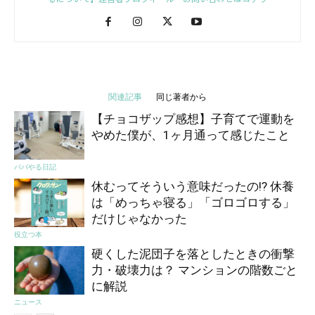
関連記事
同じ著者から
【チョコザップ感想】子育てで運動を
やめた僕が、1ヶ月通って感じたこと
パパやる日記
休むってそういう意味だったの!? 休養
は「めっちゃ寝る」「ゴロゴロする」
だけじゃなかった
役立つ本
硬くした泥団子を落としたときの衝撃
力・破壊力は？ マンションの階数ごと
に解説
ニュース