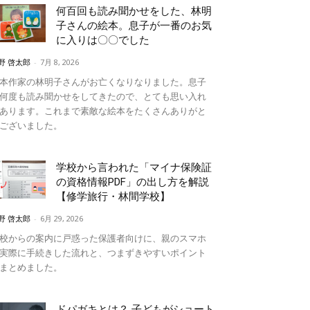
何百回も読み聞かせをした、林明
子さんの絵本。息子が一番のお気
に入りは〇〇でした
野 啓太郎
-
7月 8, 2026
本作家の林明子さんがお亡くなりなりました。息子
何度も読み聞かせをしてきたので、とても思い入れ
あります。これまで素敵な絵本をたくさんありがと
ございました。
学校から言われた「マイナ保険証
の資格情報PDF」の出し方を解説
【修学旅行・林間学校】
野 啓太郎
-
6月 29, 2026
校からの案内に戸惑った保護者向けに、親のスマホ
実際に手続きした流れと、つまずきやすいポイント
まとめました。
ドパガキとは？ 子どもがショート