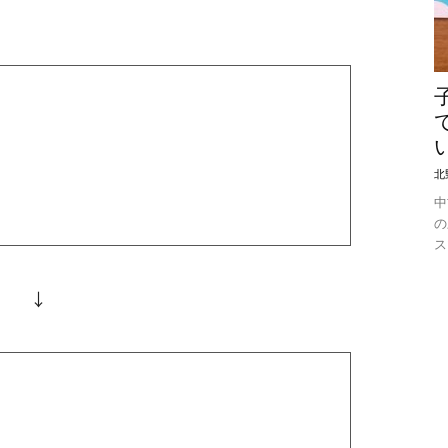
北
中
の
ス
↓