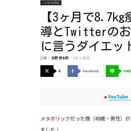
パパやる日記
【3ヶ月で8.7
導とTwitter
に言うダイエッ
記事：
北野 啓太郎
-
1月 7, 2023
X
Facebook
LINE
▸
YouTu
メタボリック
だった僕（49歳・男性）が
ました！