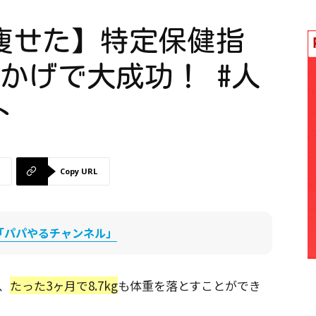
kg痩せた】特定保健指
のおかげで大成功！ #人
ト
Copy URL
be「パパやるチャンネル」
、
たった3ヶ月で8.7kg
も体重を落とすことができ