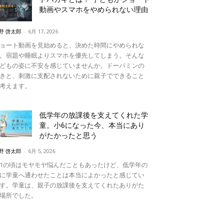
動画やスマホをやめられない理由
野 啓太郎
-
6月 17, 2026
ョート動画を見始めると、決めた時間にやめられな
。宿題や睡眠よりスマホを優先してしまう。そんな
どもの姿に不安を感じていませんか。ドーパミンの
きと、刺激に支配されないために親子でできること
考えます。
低学年の放課後を支えてくれた学
童。小6になった今、本当にあり
がたかったと思う
野 啓太郎
-
6月 5, 2026
1の頃はモヤモヤ悩んだこともあったけど、低学年の
に学童へ通わせたことは本当によかったと感じてい
す。学童は、親子の放課後を支えてくれたありがた
場所でした。