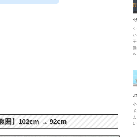
北
シ
い
子
働
を
北
小
頃
ま
【腹囲】102cm → 92cm
い