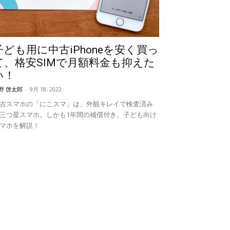
子ども用に中古iPhoneを安く買っ
て、格安SIMで月額料金も抑えた
い！
野 啓太郎
-
9月 18, 2022
古スマホの「にこスマ」は、外観キレイで検査済み
三つ星スマホ。しかも1年間の補償付き。子ども向け
マホを解説！