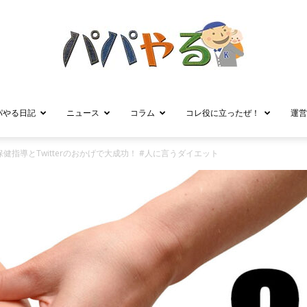
パやる日記
ニュース
コラム
コレ役に立ったぜ！
運営
パ
保健指導とTwitterのおかげで大成功！ #人に言うダイエット
パ
や