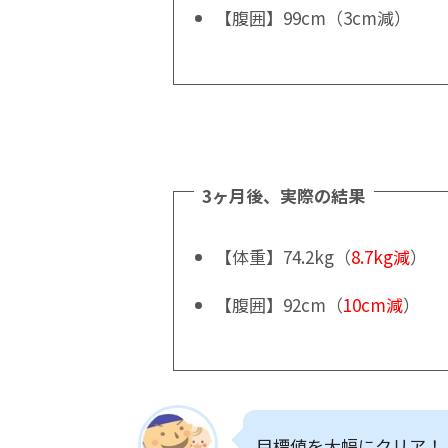
【腹囲】99cm（3cm減）
3ヶ月後、実際の結果
【体重】74.2kg（
8.7kg減
）
【腹囲】92cm（
10cm減
）
目標値を大幅にクリア！