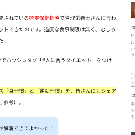
施されている
特定保健指導
で管理栄養士さんに言わ
北
ットできたのです。過度な食事制限は無く、むしろ
絵
た。
に
が
う
erでハッシュタグ「#人に言うダイエット」をつけ
ス「食習慣」と「運動習慣」を、皆さんにもシェア
北
ご参考に。
学
で
を
が解消できてよかった！