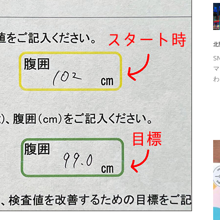
北
S
マ
わ