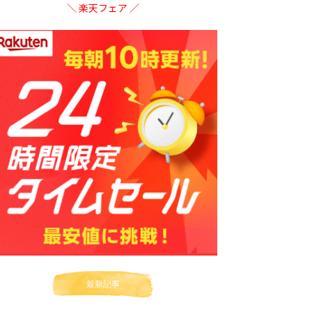
＼ 楽天フェア ／
最新記事