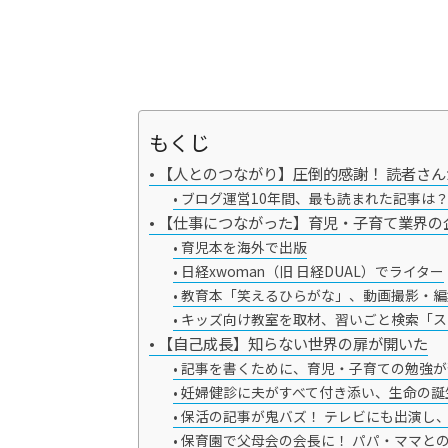
もくじ
【人とのつながり】圧倒的感謝！ 読者さ
ブログ運営10年間、最も読まれた記事は
【仕事につながった】育児・子育て業界の
育児本を海外で出版
日経xwoman（旧 日経DUAL）でライター
教育本「笑えるひらがな」、動画撮影・編
キッズ向け教室を取材、習いごと検索「ス
【自己成長】知らない世界の扉が開いた
記事を書くために、育児・子育ての勉強が
妊婦健診に夫がすべて付き添い、生命の誕
保活の記事が鬼バズ！ テレビにも出演し
保育園で父母会の会長に！ パパ・ママと