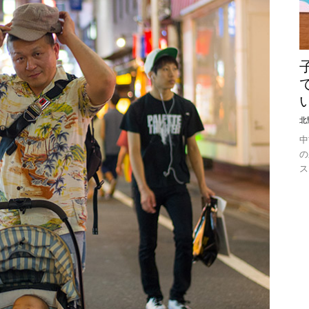
北
中
の
ス