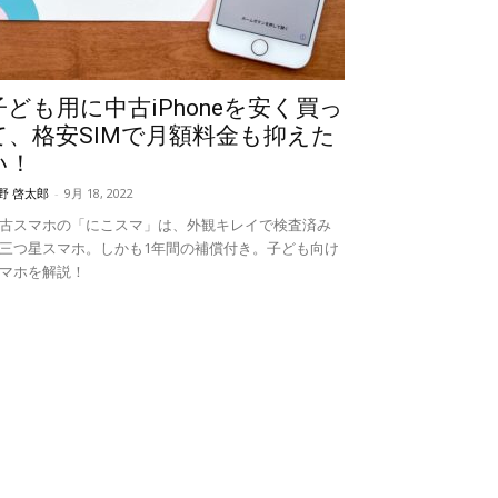
子ども用に中古iPhoneを安く買っ
て、格安SIMで月額料金も抑えた
い！
野 啓太郎
-
9月 18, 2022
古スマホの「にこスマ」は、外観キレイで検査済み
三つ星スマホ。しかも1年間の補償付き。子ども向け
マホを解説！