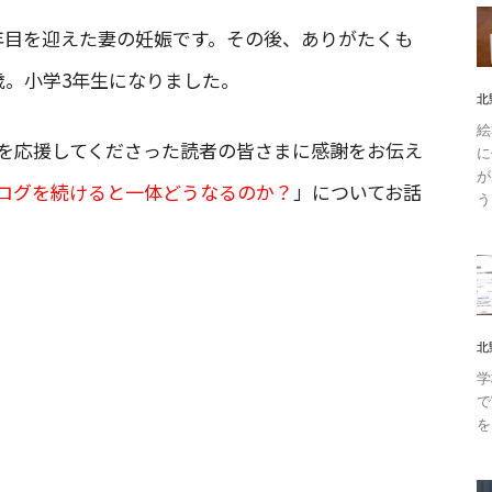
年目を迎えた妻の妊娠です。その後、ありがたくも
歳。小学3年生になりました。
北
絵
を応援してくださった読者の皆さまに感謝をお伝え
に
が
ログを続けると一体どうなるのか？
」についてお話
う
北
学
で
を