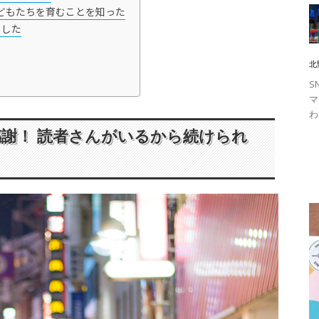
子どもたちを育むことを知った
ました
北
S
マ
わ
謝！ 読者さんがいるから続けられ