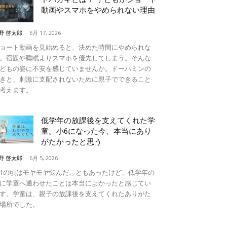
動画やスマホをやめられない理由
野 啓太郎
-
6月 17, 2026
ョート動画を見始めると、決めた時間にやめられな
。宿題や睡眠よりスマホを優先してしまう。そんな
どもの姿に不安を感じていませんか。ドーパミンの
きと、刺激に支配されないために親子でできること
考えます。
低学年の放課後を支えてくれた学
童。小6になった今、本当にあり
がたかったと思う
野 啓太郎
-
6月 5, 2026
1の頃はモヤモヤ悩んだこともあったけど、低学年の
に学童へ通わせたことは本当によかったと感じてい
す。学童は、親子の放課後を支えてくれたありがた
場所でした。