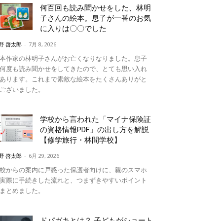
何百回も読み聞かせをした、林明
子さんの絵本。息子が一番のお気
に入りは〇〇でした
野 啓太郎
-
7月 8, 2026
本作家の林明子さんがお亡くなりなりました。息子
何度も読み聞かせをしてきたので、とても思い入れ
あります。これまで素敵な絵本をたくさんありがと
ございました。
学校から言われた「マイナ保険証
の資格情報PDF」の出し方を解説
【修学旅行・林間学校】
野 啓太郎
-
6月 29, 2026
校からの案内に戸惑った保護者向けに、親のスマホ
実際に手続きした流れと、つまずきやすいポイント
まとめました。
ドパガキとは？ 子どもがショート