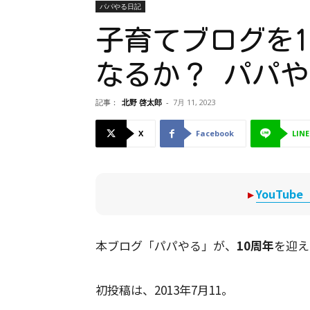
パパやる日記
子育てブログを1
なるか？ パパや
記事：
北野 啓太郎
-
7月 11, 2023
X
Facebook
LINE
▸
YouTu
本ブログ「パパやる」が、
10周年
を迎え
初投稿は、2013年7月11。