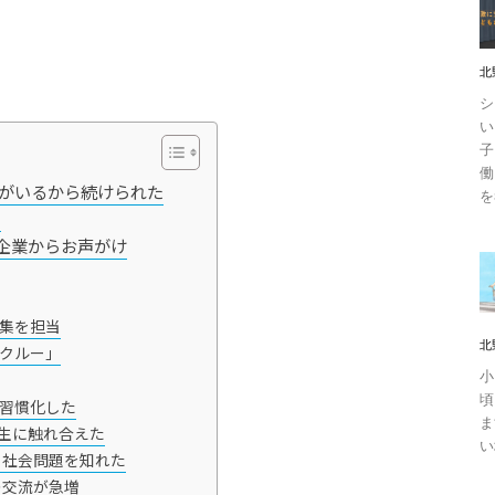
北
シ
い
子
働
んがいるから続けられた
を
？
企業からお声がけ
集を担当
北
クルー」
小
頃
習慣化した
ま
生に触れ合えた
い
、社会問題を知れた
の交流が急増