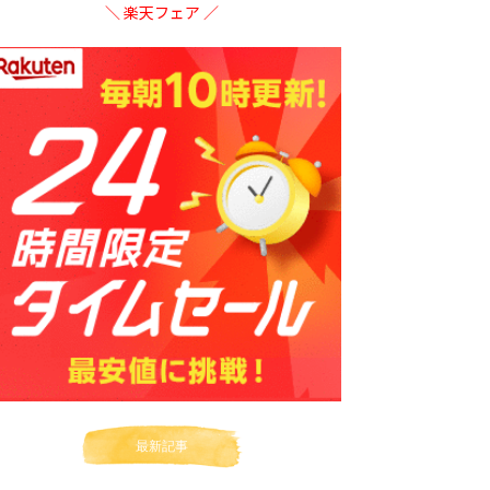
＼ 楽天フェア ／
最新記事