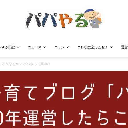
パやる日記
ニュース
コラム
コレ役に立ったぜ！
運営
パ
らどうなるか？ パパやる10周年！
パ
や