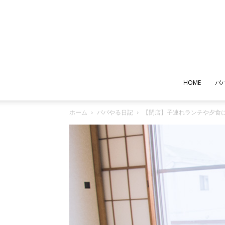
HOME
パ
ホーム
パパやる日記
【閉店】子連れランチや夕食