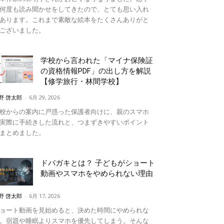
何度も読み聞かせをしてきたので、とても思い入れ
あります。これまで素敵な絵本をたくさんありがと
ございました。
学校から言われた「マイナ保険証
の資格情報PDF」の出し方を解説
【修学旅行・林間学校】
野 啓太郎
-
6月 29, 2026
校からの案内に戸惑った保護者向けに、親のスマホ
実際に手続きした流れと、つまずきやすいポイント
まとめました。
ドパガキとは？ 子どもがショート
動画やスマホをやめられない理由
野 啓太郎
-
6月 17, 2026
ョート動画を見始めると、決めた時間にやめられな
。宿題や睡眠よりスマホを優先してしまう。そんな