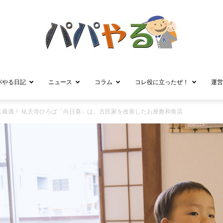
パやる日記
ニュース
コラム
コレ役に立ったぜ！
運営
パ
に最適！ 祐天寺ひろば「向日葵」は、古民家を改装したお座敷和食店
パ
や