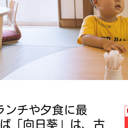
る
ランチや夕食に最
ろば「向日葵」は、古