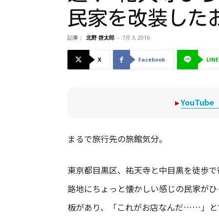
民家を改装した
記事：
北野 啓太郎
-
7月 3, 2016
X
Facebook
LINE
▸
YouTu
まるで旅行先の旅館気分。
東京都目黒区、祐天寺と中目黒を徒歩で
路地にちょっと懐かしい感じの民家がひ
板があり、「これがお店なんだ……」と