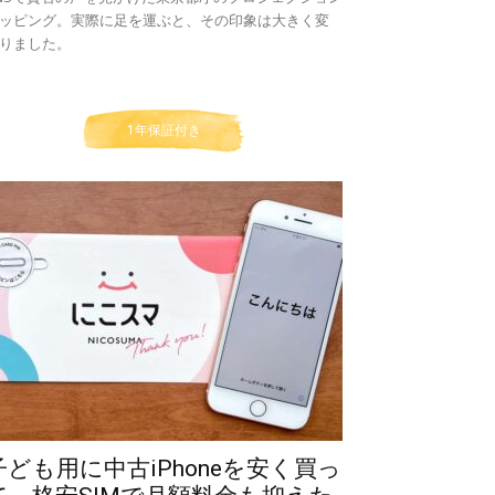
ッピング。実際に足を運ぶと、その印象は大きく変
りました。
1年保証付き
子ども用に中古iPhoneを安く買っ