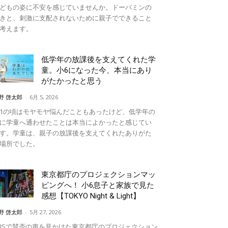
どもの姿に不安を感じていませんか。ドーパミンの
きと、刺激に支配されないために親子でできること
考えます。
低学年の放課後を支えてくれた学
童。小6になった今、本当にあり
がたかったと思う
野 啓太郎
-
6月 5, 2026
1の頃はモヤモヤ悩んだこともあったけど、低学年の
に学童へ通わせたことは本当によかったと感じてい
す。学童は、親子の放課後を支えてくれたありがた
場所でした。
東京都庁のプロジェクションマッ
ピングへ！ 小6息子と家族で見た
感想【TOKYO Night & Light】
野 啓太郎
-
5月 27, 2026
NSで賛否の声を見かけた東京都庁のプロジェクション