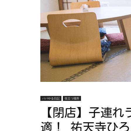
パパやる日記
役立つ場所
【閉店】子連れ
適！ 祐天寺ひ