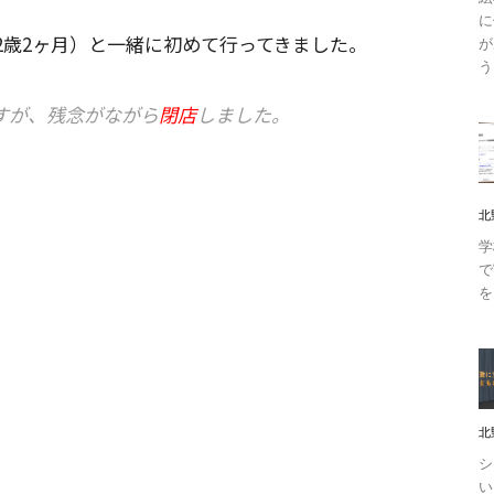
に
2歳2ヶ月）と一緒に初めて行ってきました。
が
う
すが、残念がながら
閉店
しました。
北
学
で
を
北
シ
い