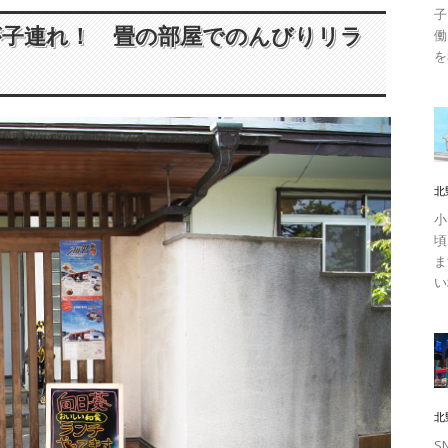
子
が子連れ！ 畳の部屋でのんびりリラ
働
を
北
小
頃
ま
い
北
S