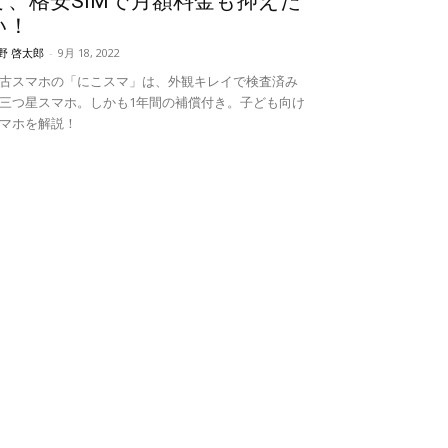
て、格安SIMで月額料金も抑えた
い！
野 啓太郎
-
9月 18, 2022
古スマホの「にこスマ」は、外観キレイで検査済み
三つ星スマホ。しかも1年間の補償付き。子ども向け
マホを解説！