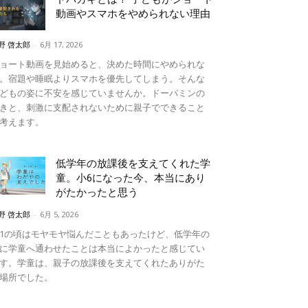
動画やスマホをやめられない理由
野 啓太郎
-
6月 17, 2026
ョート動画を見始めると、決めた時間にやめられな
。宿題や睡眠よりスマホを優先してしまう。そんな
どもの姿に不安を感じていませんか。ドーパミンの
きと、刺激に支配されないために親子でできること
考えます。
低学年の放課後を支えてくれた学
童。小6になった今、本当にあり
がたかったと思う
野 啓太郎
-
6月 5, 2026
1の頃はモヤモヤ悩んだこともあったけど、低学年の
に学童へ通わせたことは本当によかったと感じてい
す。学童は、親子の放課後を支えてくれたありがた
場所でした。