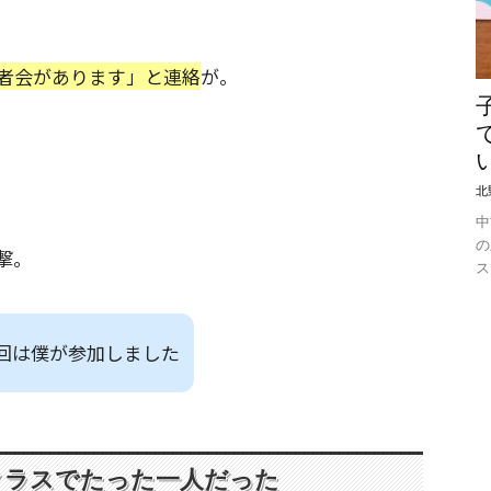
者会があります」と連絡
が。
北
中
の
撃。
ス
回は僕が参加しました
クラスでたった一人だった