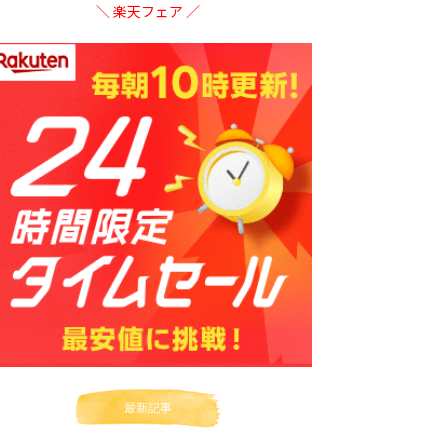
＼ 楽天フェア ／
最新記事