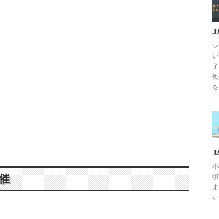
北
シ
い
子
働
を
北
小
頃
催
ま
い