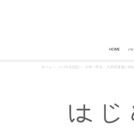
HOME
パ
ホーム
パパやる日記
小学一年生、入学式直後に初