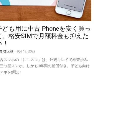
子ども用に中古iPhoneを安く買っ
て、格安SIMで月額料金も抑えた
い！
野 啓太郎
-
9月 18, 2022
古スマホの「にこスマ」は、外観キレイで検査済み
三つ星スマホ。しかも1年間の補償付き。子ども向け
マホを解説！