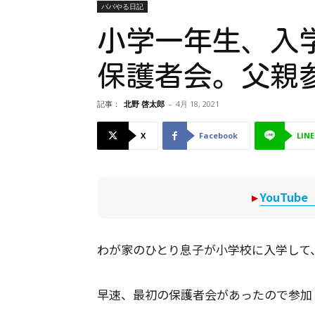
パパやる日記
小学一年生、入
保護者会。父親
記事：
北野 啓太郎
-
4月 18, 2021
X
Facebook
LINE
▸
YouTu
わが家のひとり息子が小学校に入学して
早速、最初の保護者会があったので参加