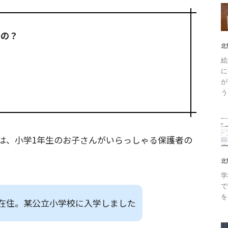
るの？
北
絵
に
が
！
う
は、小学1年生のお子さんがいらっしゃる保護者の
北
学
で
を
在住。某公立小学校に入学しました