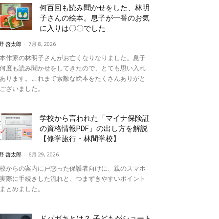
何百回も読み聞かせをした、林明
子さんの絵本。息子が一番のお気
に入りは〇〇でした
野 啓太郎
-
7月 8, 2026
本作家の林明子さんがお亡くなりなりました。息子
何度も読み聞かせをしてきたので、とても思い入れ
あります。これまで素敵な絵本をたくさんありがと
ございました。
学校から言われた「マイナ保険証
の資格情報PDF」の出し方を解説
【修学旅行・林間学校】
野 啓太郎
-
6月 29, 2026
校からの案内に戸惑った保護者向けに、親のスマホ
実際に手続きした流れと、つまずきやすいポイント
まとめました。
ドパガキとは？ 子どもがショート