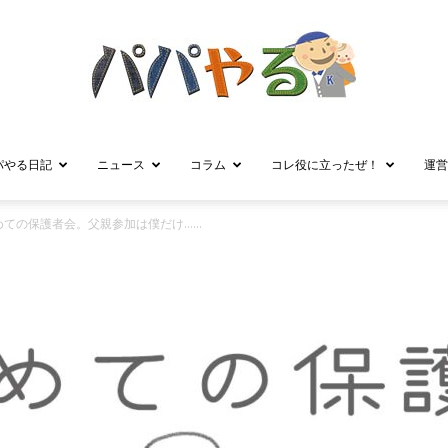
パやる日記
ニュース
コラム
コレ役に立ったぜ！
運営
パ
めての保護者会。父親参加は僕だけ……
パ
や