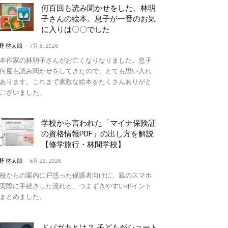
何百回も読み聞かせをした、林明
子さんの絵本。息子が一番のお気
に入りは〇〇でした
野 啓太郎
-
7月 8, 2026
本作家の林明子さんがお亡くなりなりました。息子
何度も読み聞かせをしてきたので、とても思い入れ
あります。これまで素敵な絵本をたくさんありがと
ございました。
学校から言われた「マイナ保険証
の資格情報PDF」の出し方を解説
【修学旅行・林間学校】
野 啓太郎
-
6月 29, 2026
校からの案内に戸惑った保護者向けに、親のスマホ
実際に手続きした流れと、つまずきやすいポイント
まとめました。
ドパガキとは？ 子どもがショート