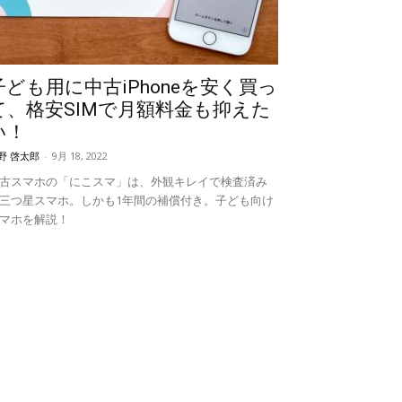
子ども用に中古iPhoneを安く買っ
て、格安SIMで月額料金も抑えた
い！
野 啓太郎
-
9月 18, 2022
古スマホの「にこスマ」は、外観キレイで検査済み
三つ星スマホ。しかも1年間の補償付き。子ども向け
マホを解説！