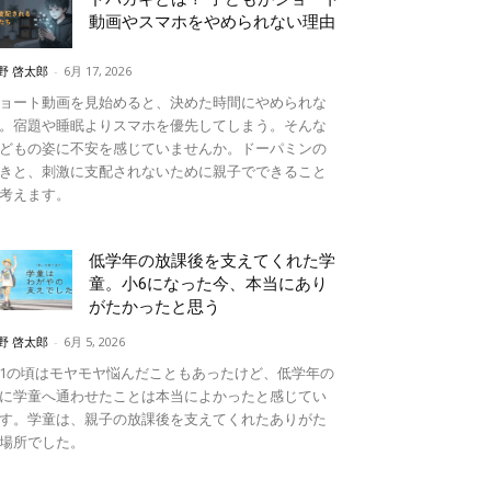
動画やスマホをやめられない理由
野 啓太郎
-
6月 17, 2026
ョート動画を見始めると、決めた時間にやめられな
。宿題や睡眠よりスマホを優先してしまう。そんな
どもの姿に不安を感じていませんか。ドーパミンの
きと、刺激に支配されないために親子でできること
考えます。
低学年の放課後を支えてくれた学
童。小6になった今、本当にあり
がたかったと思う
野 啓太郎
-
6月 5, 2026
1の頃はモヤモヤ悩んだこともあったけど、低学年の
に学童へ通わせたことは本当によかったと感じてい
す。学童は、親子の放課後を支えてくれたありがた
場所でした。