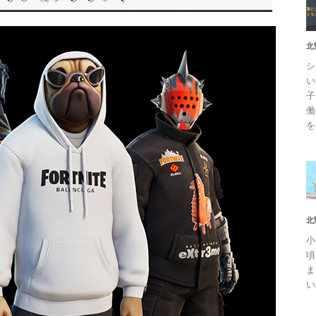
北
シ
い
子
働
を
北
小
頃
ま
い