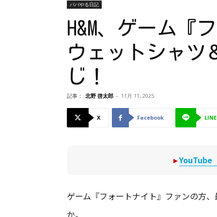
パパやる日記
H&M、ゲーム『
ウェットシャツ
じ！
記事：
北野 啓太郎
-
11月 11, 2025
X
Facebook
LINE
▸
YouTu
ゲーム『フォートナイト』ファンの方、
か。