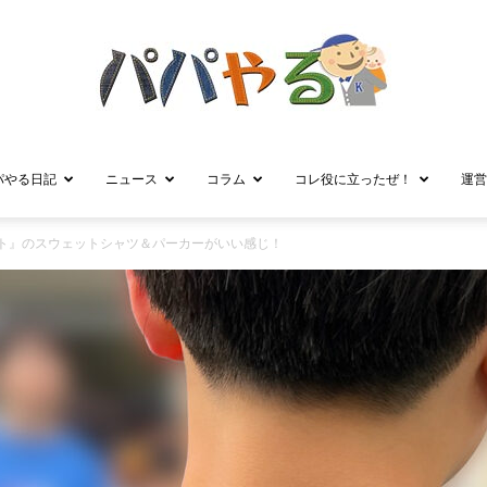
パやる日記
ニュース
コラム
コレ役に立ったぜ！
運営
パ
イト』のスウェットシャツ＆パーカーがいい感じ！
パ
や