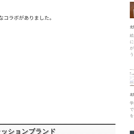
なコラボがありました。
北
絵
に
が
う
北
学
で
を
ファッションブランド