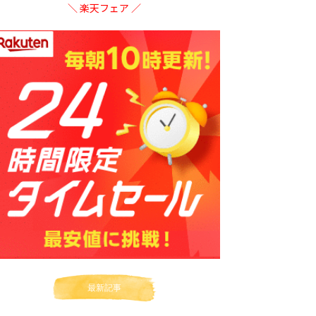
＼ 楽天フェア ／
最新記事