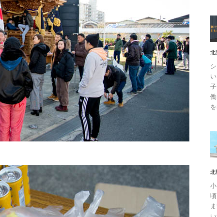
北
シ
い
子
働
を
北
小
頃
ま
い