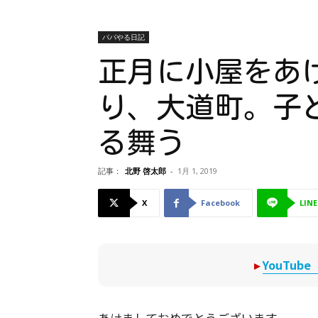
パパやる日記
正月に小屋をあ
り、大道町。子
る舞う
記事：
北野 啓太郎
-
1月 1, 2019
X
Facebook
LINE
▸
YouTu
あけましておめでとうございます。