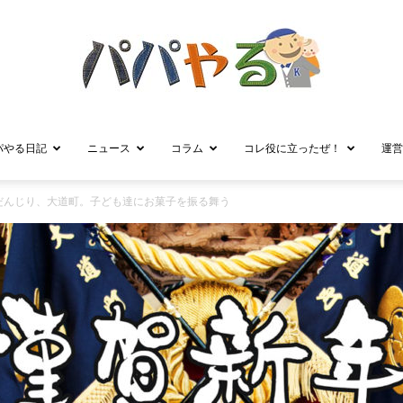
パやる日記
ニュース
コラム
コレ役に立ったぜ！
運営
パ
だんじり、大道町。子ども達にお菓子を振る舞う
パ
や