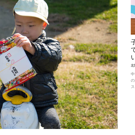
北
中
の
ス