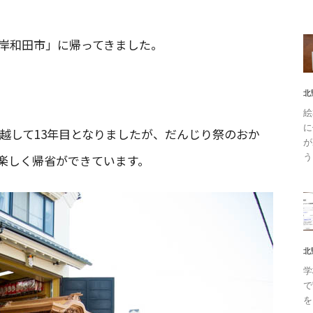
府岸和田市」に帰ってきました。
北
絵
に
っ越して13年目となりましたが、だんじり祭のおか
が
う
楽しく帰省ができています。
北
学
で
を