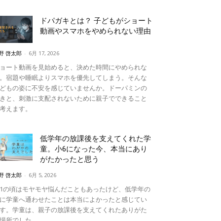
ドパガキとは？ 子どもがショート
動画やスマホをやめられない理由
野 啓太郎
-
6月 17, 2026
ョート動画を見始めると、決めた時間にやめられな
。宿題や睡眠よりスマホを優先してしまう。そんな
どもの姿に不安を感じていませんか。ドーパミンの
きと、刺激に支配されないために親子でできること
考えます。
低学年の放課後を支えてくれた学
童。小6になった今、本当にあり
がたかったと思う
野 啓太郎
-
6月 5, 2026
1の頃はモヤモヤ悩んだこともあったけど、低学年の
に学童へ通わせたことは本当によかったと感じてい
す。学童は、親子の放課後を支えてくれたありがた
場所でした。