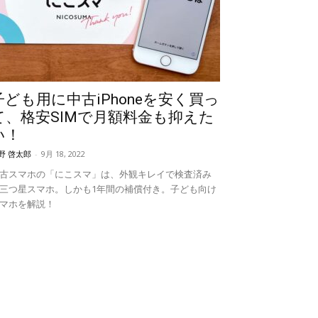
子ども用に中古iPhoneを安く買っ
て、格安SIMで月額料金も抑えた
い！
野 啓太郎
-
9月 18, 2022
古スマホの「にこスマ」は、外観キレイで検査済み
三つ星スマホ。しかも1年間の補償付き。子ども向け
マホを解説！