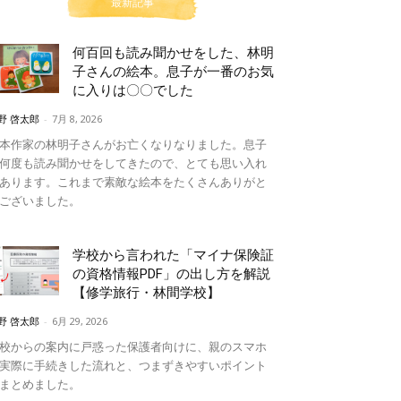
最新記事
何百回も読み聞かせをした、林明
子さんの絵本。息子が一番のお気
に入りは〇〇でした
野 啓太郎
-
7月 8, 2026
本作家の林明子さんがお亡くなりなりました。息子
何度も読み聞かせをしてきたので、とても思い入れ
あります。これまで素敵な絵本をたくさんありがと
ございました。
学校から言われた「マイナ保険証
の資格情報PDF」の出し方を解説
【修学旅行・林間学校】
野 啓太郎
-
6月 29, 2026
校からの案内に戸惑った保護者向けに、親のスマホ
実際に手続きした流れと、つまずきやすいポイント
まとめました。