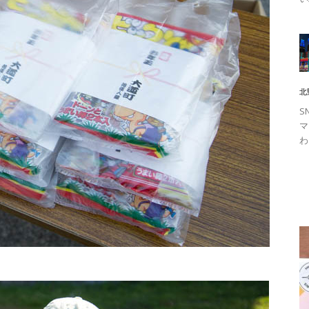
北
S
マ
わ