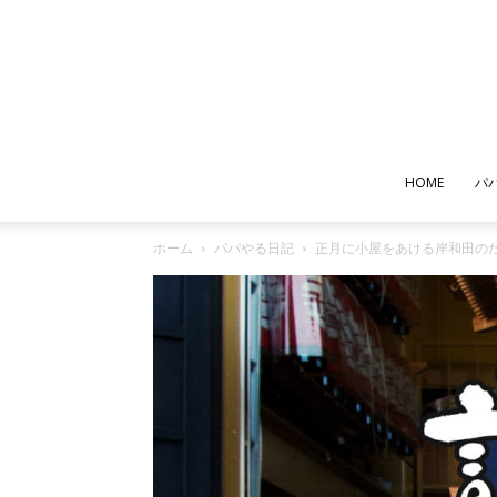
HOME
パ
ホーム
パパやる日記
正月に小屋をあける岸和田の