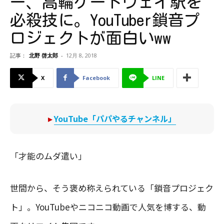
ー、高輪ゲートウェイ駅を
必殺技に。YouTuber鎖音プ
ロジェクトが面白いww
記事：
北野 啓太郎
-
12月 8, 2018
X
Facebook
LINE
▸
YouTube「パパやるチャンネル」
「才能のムダ遣い」
世間から、そう褒め称えられている「鎖音プロジェク
ト」。YouTubeやニコニコ動画で人気を博する、動