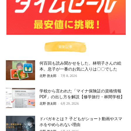
最新記事
何百回も読み聞かせをした、林明子さんの絵
本。息子が一番のお気に入りは〇〇でした
北野 啓太郎
-
7月 8, 2026
学校から言われた「マイナ保険証の資格情報
PDF」の出し方を解説【修学旅行・林間学校】
北野 啓太郎
-
6月 29, 2026
ドパガキとは？ 子どもがショート動画やスマ
ホをやめられない理由