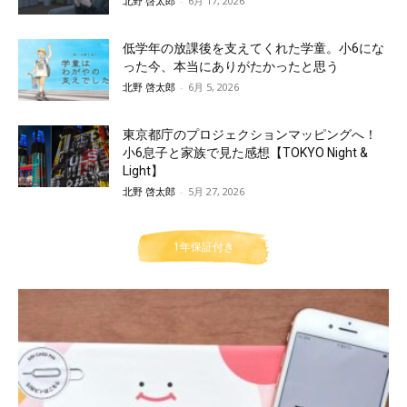
北野 啓太郎
-
6月 17, 2026
低学年の放課後を支えてくれた学童。小6にな
った今、本当にありがたかったと思う
北野 啓太郎
-
6月 5, 2026
東京都庁のプロジェクションマッピングへ！
小6息子と家族で見た感想【TOKYO Night &
Light】
北野 啓太郎
-
5月 27, 2026
1年保証付き