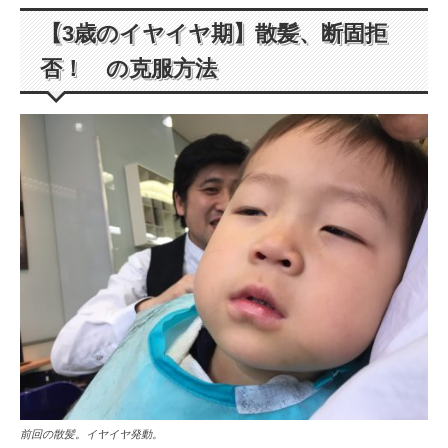
【3歳のイヤイヤ期】散髪、断固拒
否！ の克服方法
前回の散髪。イヤイヤ発動。