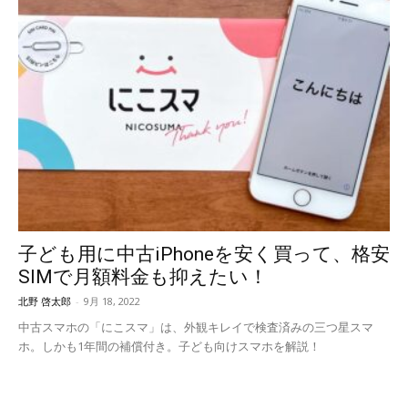
子ども用に中古iPhoneを安く買って、格安
SIMで月額料金も抑えたい！
北野 啓太郎
-
9月 18, 2022
中古スマホの「にこスマ」は、外観キレイで検査済みの三つ星スマ
ホ。しかも1年間の補償付き。子ども向けスマホを解説！