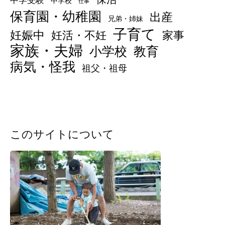
中学受験
中学校
仕事
保育園・幼稚園
出産
兄弟・姉妹
子育て
妊娠中
妊活・不妊
家事
家族・夫婦
小学校
教育
病気・怪我
祖父・祖母
このサイトについて