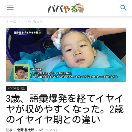
ホーム
パパやる日記
パパやる日記
3歳、語彙爆発を経てイヤイ
ヤが収めやすくなった。2歳
のイヤイヤ期との違い
記事：
北野 啓太郎
-
6月 19, 2017