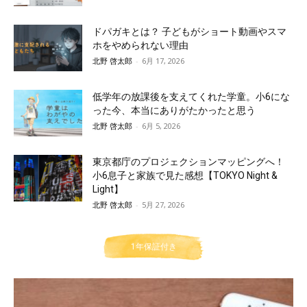
ドパガキとは？ 子どもがショート動画やスマ
ホをやめられない理由
北野 啓太郎
-
6月 17, 2026
低学年の放課後を支えてくれた学童。小6にな
った今、本当にありがたかったと思う
北野 啓太郎
-
6月 5, 2026
東京都庁のプロジェクションマッピングへ！
小6息子と家族で見た感想【TOKYO Night &
Light】
北野 啓太郎
-
5月 27, 2026
1年保証付き