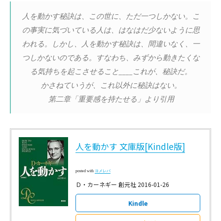
人を動かす秘訣は、この世に、ただ一つしかない。こ
の事実に気づいている人は、はなはだ少ないように思
われる。しかし、人を動かす秘訣は、間違いなく、一
つしかないのである。すなわち、みずから動きたくな
る気持ちを起こさせること____これが、秘訣だ。
かさねていうが、これ以外に秘訣はない。
第二章「重要感を持たせる」より引用
人を動かす 文庫版[Kindle版]
posted with
ヨメレバ
Ｄ・カーネギー 創元社 2016-01-26
Kindle