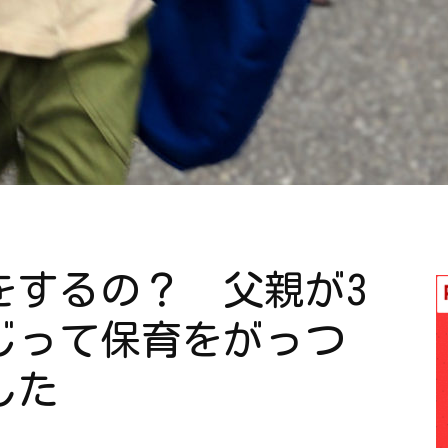
をするの？ 父親が3
じって保育をがっつ
した