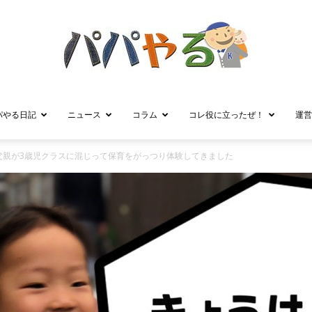
パやる日記
ニュース
コラム
コレ役に立ったぜ！
運営
パ
父親が3歳児クラスに混じって保育をがっつり体験してきました
パ
や