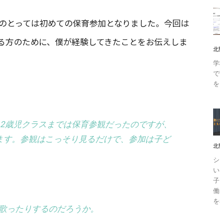
僕のとっては初めての保育参加となりました。今回は
る方のために、僕が経験してきたことをお伝えしま
北
学
で
を
・2歳児クラスまでは保育参観だったのですが、
ます。参観はこっそり見るだけで、参加は子ど
北
シ
い
子
働
を
歌ったりするのだろうか。