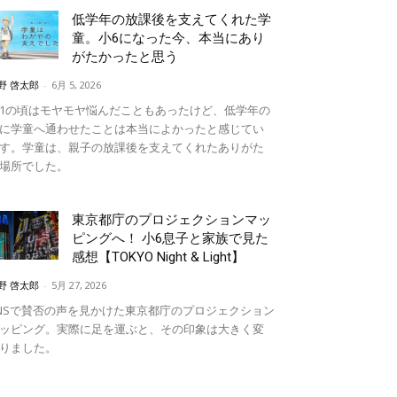
低学年の放課後を支えてくれた学
童。小6になった今、本当にあり
がたかったと思う
野 啓太郎
-
6月 5, 2026
1の頃はモヤモヤ悩んだこともあったけど、低学年の
に学童へ通わせたことは本当によかったと感じてい
す。学童は、親子の放課後を支えてくれたありがた
場所でした。
東京都庁のプロジェクションマッ
ピングへ！ 小6息子と家族で見た
感想【TOKYO Night & Light】
野 啓太郎
-
5月 27, 2026
NSで賛否の声を見かけた東京都庁のプロジェクション
ッピング。実際に足を運ぶと、その印象は大きく変
りました。