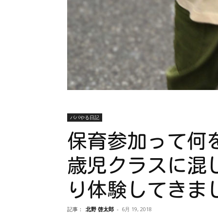
パパやる日記
保育参加って何
歳児クラスに混
り体験してきま
記事：
北野 啓太郎
-
6月 19, 2018