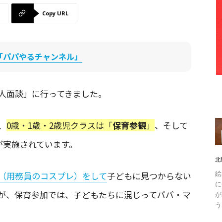
Copy URL
be「パパやるチャンネル」
人面談」に行ってきました。
、
0歳・1歳・2歳児クラスは「
保育参観
」
、そして
が実施されています。
北
絵
（用務員のコスプレ）をして
子どもに見つからない
に
が、保育参加では、子どもたちに混じってパパ・マ
が
う