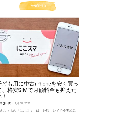
1年保証付き
子ども用に中古iPhoneを安く買っ
て、格安SIMで月額料金も抑えた
い！
野 啓太郎
-
9月 18, 2022
古スマホの「にこスマ」は、外観キレイで検査済み