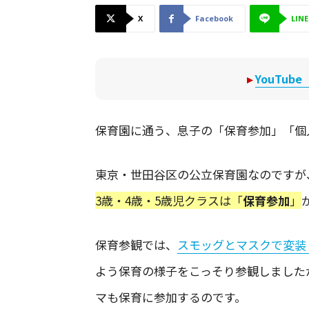
X
Facebook
LINE
▸
YouTu
保育園に通う、息子の「保育参加」「個
東京・世田谷区の公立保育園なのですが
3歳・4歳・5歳児クラスは「
保育参加
」
保育参観では、
スモッグとマスクで変装
よう保育の様子をこっそり参観しました
マも保育に参加するのです。