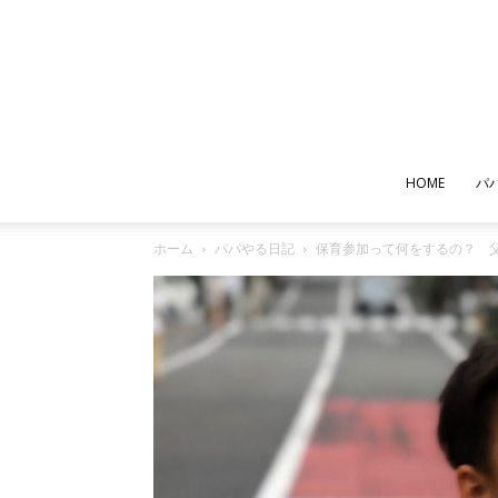
HOME
パ
ホーム
パパやる日記
保育参加って何をするの？ 