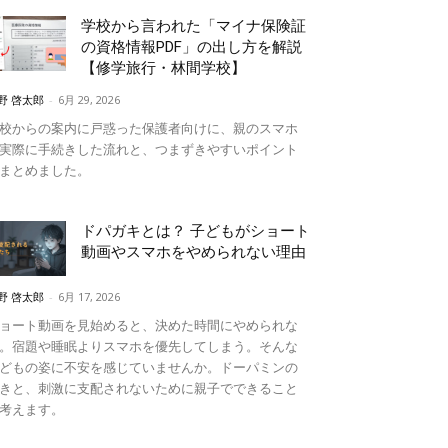
学校から言われた「マイナ保険証
の資格情報PDF」の出し方を解説
【修学旅行・林間学校】
野 啓太郎
-
6月 29, 2026
校からの案内に戸惑った保護者向けに、親のスマホ
実際に手続きした流れと、つまずきやすいポイント
まとめました。
ドパガキとは？ 子どもがショート
動画やスマホをやめられない理由
野 啓太郎
-
6月 17, 2026
ョート動画を見始めると、決めた時間にやめられな
。宿題や睡眠よりスマホを優先してしまう。そんな
どもの姿に不安を感じていませんか。ドーパミンの
きと、刺激に支配されないために親子でできること
考えます。