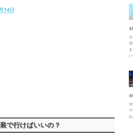
月14日
北
小
頃
ま
い
北
S
マ
わ
服装で行けばいいの？