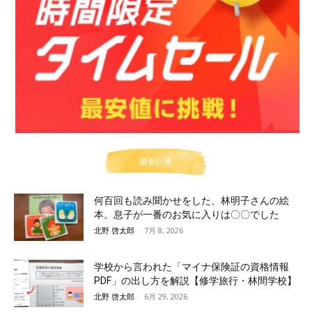
最新記事
何百回も読み聞かせをした、林明子さんの絵
本。息子が一番のお気に入りは〇〇でした
北野 啓太郎
-
7月 8, 2026
学校から言われた「マイナ保険証の資格情報
PDF」の出し方を解説【修学旅行・林間学校】
北野 啓太郎
-
6月 29, 2026