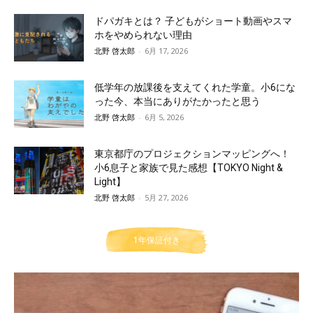
ドパガキとは？ 子どもがショート動画やスマ
ホをやめられない理由
北野 啓太郎
-
6月 17, 2026
低学年の放課後を支えてくれた学童。小6にな
った今、本当にありがたかったと思う
北野 啓太郎
-
6月 5, 2026
東京都庁のプロジェクションマッピングへ！
小6息子と家族で見た感想【TOKYO Night &
Light】
北野 啓太郎
-
5月 27, 2026
1年保証付き