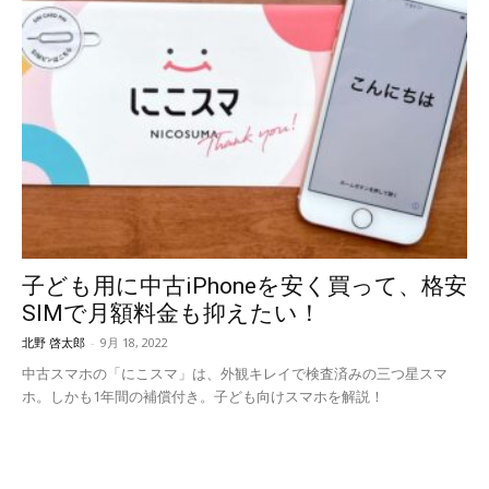
子ども用に中古iPhoneを安く買って、格安
SIMで月額料金も抑えたい！
北野 啓太郎
-
9月 18, 2022
中古スマホの「にこスマ」は、外観キレイで検査済みの三つ星スマ
ホ。しかも1年間の補償付き。子ども向けスマホを解説！