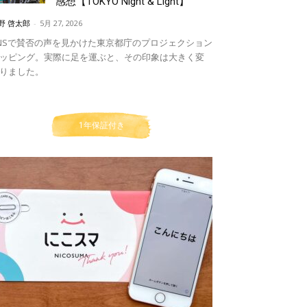
感想【TOKYO Night & Light】
野 啓太郎
-
5月 27, 2026
NSで賛否の声を見かけた東京都庁のプロジェクション
ッピング。実際に足を運ぶと、その印象は大きく変
りました。
1年保証付き