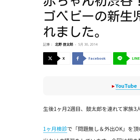
赤ちゃん初渋谷！
ゴベビーの新生
れました。
記事：
北野 啓太郎
-
5月 30, 2014
X
Facebook
LINE
▸
YouTu
生後1ヶ月2週目、鼓太郎を連れて家族3
1ヶ月検診
で「問題無し＆外出OK」を