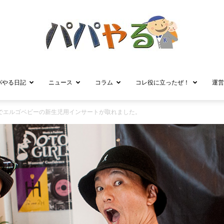
パやる日記
ニュース
コラム
コレ役に立ったぜ！
運営
パ
目でエルゴベビーの新生児用インサートが取れました。
パ
や