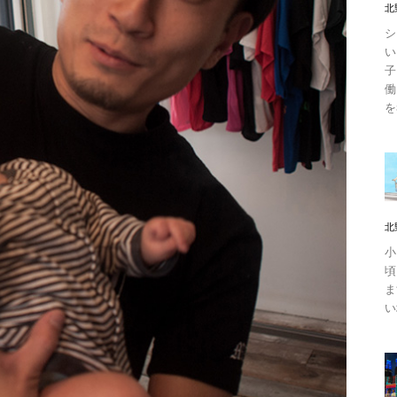
北
シ
い
子
働
を
北
小
頃
ま
い