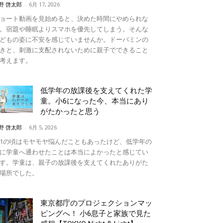
野 啓太郎
-
6月 17, 2026
ョート動画を見始めると、決めた時間にやめられな
。宿題や睡眠よりスマホを優先してしまう。そんな
どもの姿に不安を感じていませんか。ドーパミンの
きと、刺激に支配されないために親子でできること
考えます。
低学年の放課後を支えてくれた学
童。小6になった今、本当にあり
がたかったと思う
野 啓太郎
-
6月 5, 2026
1の頃はモヤモヤ悩んだこともあったけど、低学年の
に学童へ通わせたことは本当によかったと感じてい
す。学童は、親子の放課後を支えてくれたありがた
場所でした。
東京都庁のプロジェクションマッ
ピングへ！ 小6息子と家族で見た