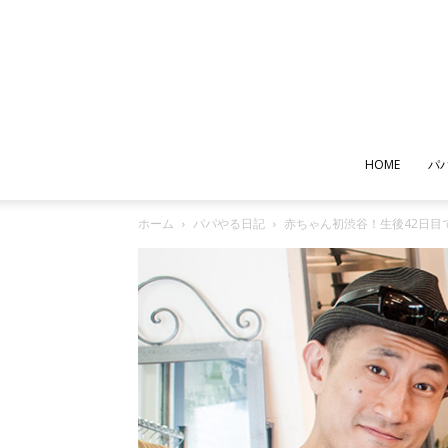
HOME
パ
ホーム
パパやる日記
赤ちゃん初渋谷！生後42日