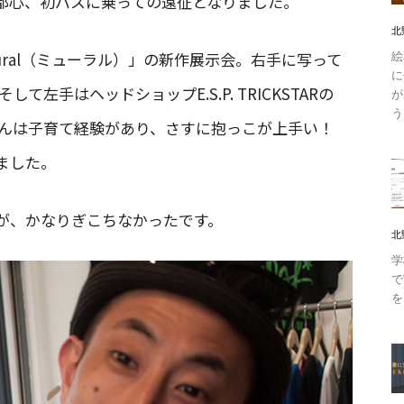
都心、初バスに乗っての遠征となりました。
北
絵
ral（ミューラル）」の新作展示会。右手に写って
に
して左手はヘッドショップE.S.P. TRICKSTARの
が
う
iさんは子育て経験があり、さすに抱っこが上手い！
ました。
が、かなりぎこちなかったです。
北
学
で
を