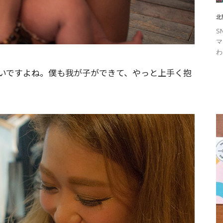
北
S
マ
わ
いですよね。僕も我が子ができて、やっと上手く抱