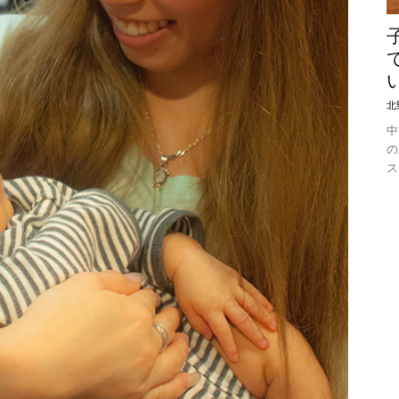
北
中
の
ス