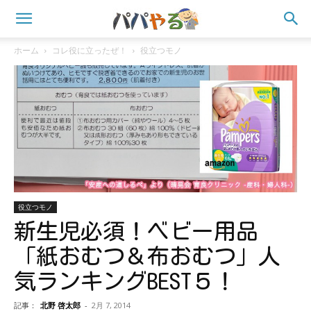
ホーム
コレ役に立ったぜ！
役立つモノ
役立つモノ
新生児必須！ベビー用品
「紙おむつ＆布おむつ」人
気ランキングBEST５！
記事：
北野 啓太郎
-
2月 7, 2014