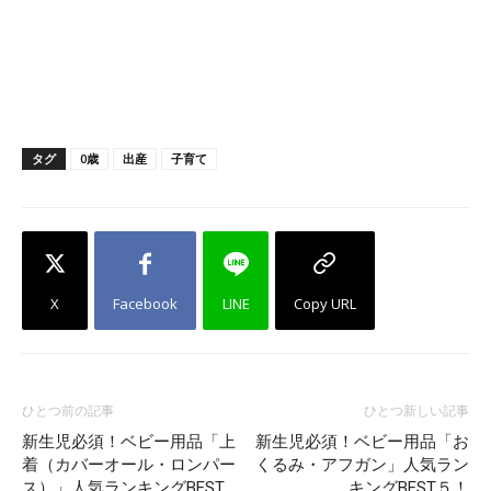
タグ
0歳
出産
子育て
X
Facebook
LINE
Copy URL
ひとつ前の記事
ひとつ新しい記事
新生児必須！ベビー用品「上
新生児必須！ベビー用品「お
着（カバーオール・ロンパー
くるみ・アフガン」人気ラン
ス）」人気ランキングBEST
キングBEST５！