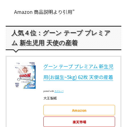
Amazon 商品説明より引用”
人気４位：グーン テープ プレミア
ム 新生児用 天使の産着
グーン テープ プレミアム 新生児
用(お誕生~5kg) 62枚 天使の産着
posted with
カエレバ
大王製紙
Amazon
楽天市場