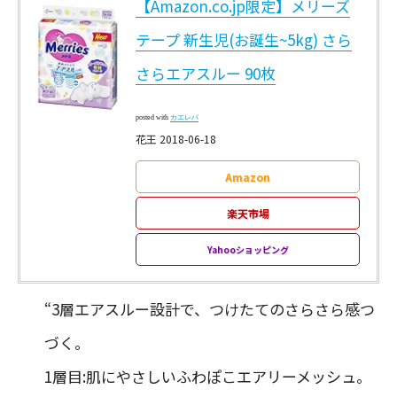
【Amazon.co.jp限定】メリーズ
テープ 新生児(お誕生~5kg) さら
さらエアスルー 90枚
posted with
カエレバ
花王 2018-06-18
Amazon
楽天市場
Yahooショッピング
“3層エアスルー設計で、つけたてのさらさら感つ
づく。
1層目:肌にやさしいふわぽこエアリーメッシュ。