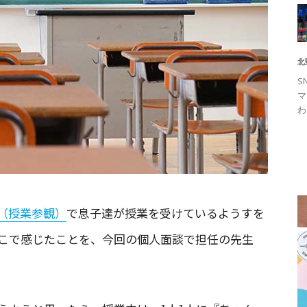
北
S
マ
わ
（授業参観）
で息子達が授業を受けているようすを
こで感じたことを、今回の個人面談で担任の先生