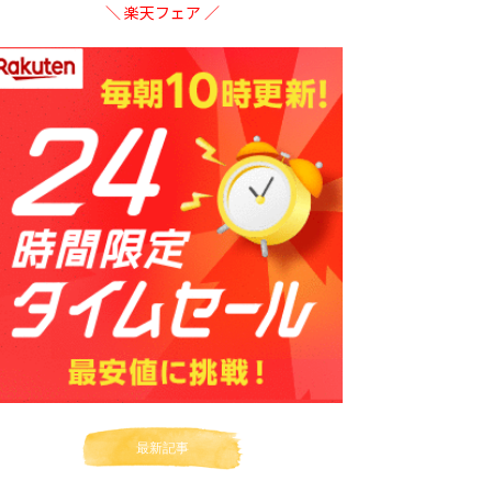
＼ 楽天フェア ／
最新記事