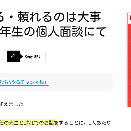
る・頼れるのは大事
2年生の個人面談にて
Copy URL
be「パパやるチャンネル」
終えました。
任の先生と1対1でのお話を
することに。1人あたり