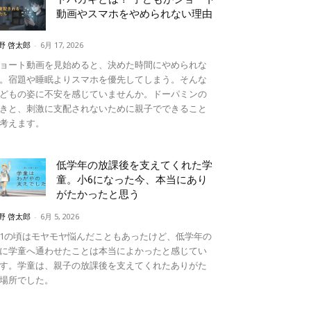
動画やスマホをやめられない理由
野 啓太郎
-
6月 17, 2026
ョート動画を見始めると、決めた時間にやめられな
。宿題や睡眠よりスマホを優先してしまう。そんな
どもの姿に不安を感じていませんか。ドーパミンの
きと、刺激に支配されないために親子でできること
考えます。
低学年の放課後を支えてくれた学
童。小6になった今、本当にあり
がたかったと思う
野 啓太郎
-
6月 5, 2026
1の頃はモヤモヤ悩んだこともあったけど、低学年の
に学童へ通わせたことは本当によかったと感じてい
す。学童は、親子の放課後を支えてくれたありがた
場所でした。