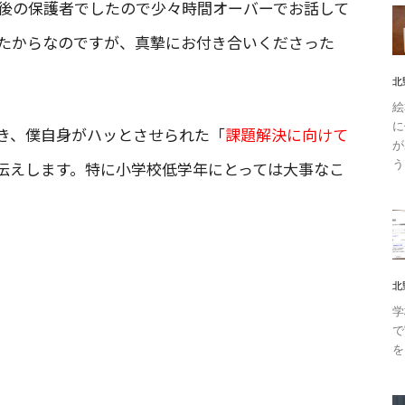
最後の保護者でしたので少々時間オーバーでお話して
たからなのですが、真摯にお付き合いくださった
北
絵
に
き、僕自身がハッとさせられた「
課題解決に向けて
が
う
伝えします。特に小学校低学年にとっては大事なこ
北
学
で
を