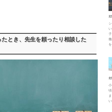
北
シ
い
子
ったとき、先生を頼ったり相談した
働
を
北
小
頃
ま
い