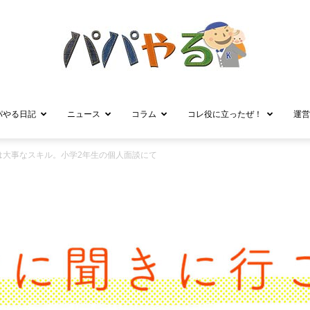
パやる日記
ニュース
コラム
コレ役に立ったぜ！
運営
パ
は大事なスキル。小学2年生の個人面談にて
パ
や