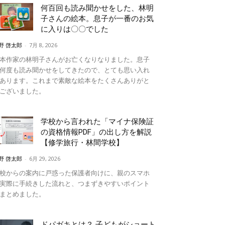
何百回も読み聞かせをした、林明
子さんの絵本。息子が一番のお気
に入りは〇〇でした
野 啓太郎
-
7月 8, 2026
本作家の林明子さんがお亡くなりなりました。息子
何度も読み聞かせをしてきたので、とても思い入れ
あります。これまで素敵な絵本をたくさんありがと
ございました。
学校から言われた「マイナ保険証
の資格情報PDF」の出し方を解説
【修学旅行・林間学校】
野 啓太郎
-
6月 29, 2026
校からの案内に戸惑った保護者向けに、親のスマホ
実際に手続きした流れと、つまずきやすいポイント
まとめました。
ドパガキとは？ 子どもがショート