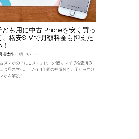
子ども用に中古iPhoneを安く買っ
て、格安SIMで月額料金も抑えた
い！
野 啓太郎
-
9月 18, 2022
古スマホの「にこスマ」は、外観キレイで検査済み
三つ星スマホ。しかも1年間の補償付き。子ども向け
マホを解説！