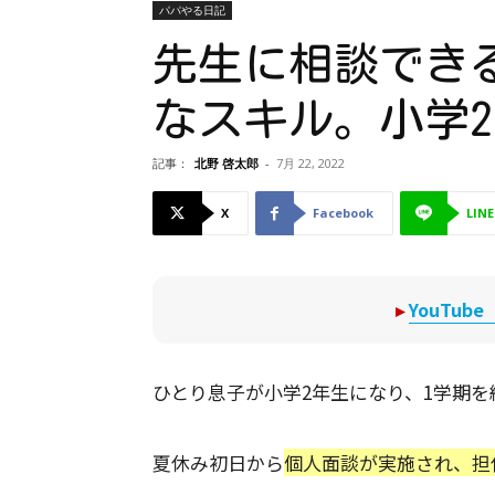
パパやる日記
先生に相談でき
なスキル。小学
記事：
北野 啓太郎
-
7月 22, 2022
X
Facebook
LINE
▸
YouTu
ひとり息子が小学2年生になり、1学期を
夏休み初日から
個人面談が実施され、担