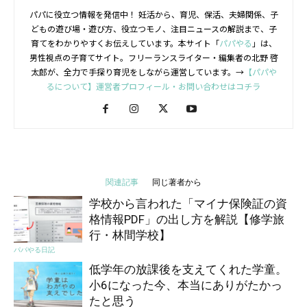
パパに役立つ情報を発信中！ 妊活から、育児、保活、夫婦関係、子
どもの遊び場・遊び方、役立つモノ、注目ニュースの解説まで、子
育てをわかりやすくお伝えしています。本サイト「
パパやる
」は、
男性視点の子育てサイト。フリーランスライター・編集者の北野 啓
太郎が、全力で手探り育児をしながら運営しています。→
【パパや
るについて】運営者プロフィール・お問い合わせはコチラ
関連記事
同じ著者から
学校から言われた「マイナ保険証の資
格情報PDF」の出し方を解説【修学旅
行・林間学校】
パパやる日記
低学年の放課後を支えてくれた学童。
小6になった今、本当にありがたかっ
たと思う