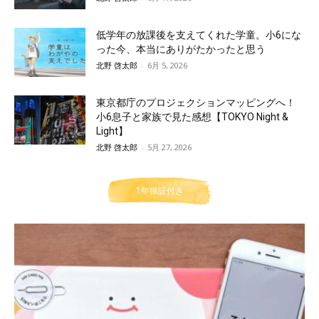
低学年の放課後を支えてくれた学童。小6にな
った今、本当にありがたかったと思う
北野 啓太郎
-
6月 5, 2026
東京都庁のプロジェクションマッピングへ！
小6息子と家族で見た感想【TOKYO Night &
Light】
北野 啓太郎
-
5月 27, 2026
1年保証付き