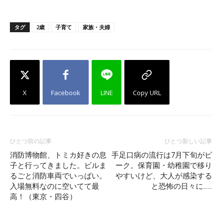
タグ
2歳
子育て
家族・夫婦
X
Facebook
LINE
Copy URL
ひとつ前の記事
ひとつ新しい記事
消防博物館、トミカ好きの息
手足口病の流行は7月下旬がピ
子と行ってきました。ビルま
ーク。保育園・幼稚園で移り
るごと消防車両でいっぱい。
やすいけど、大人が感染する
入場無料なのに空いてて最
と恐怖の日々に……
高！（東京・四谷）