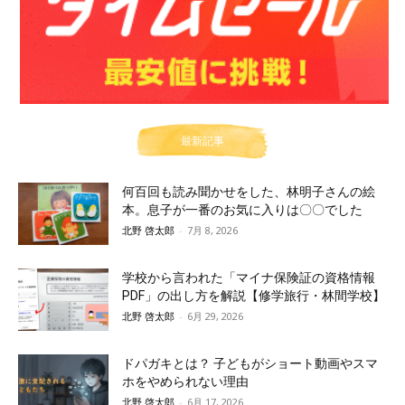
最新記事
何百回も読み聞かせをした、林明子さんの絵
本。息子が一番のお気に入りは〇〇でした
北野 啓太郎
-
7月 8, 2026
学校から言われた「マイナ保険証の資格情報
PDF」の出し方を解説【修学旅行・林間学校】
北野 啓太郎
-
6月 29, 2026
ドパガキとは？ 子どもがショート動画やスマ
ホをやめられない理由
北野 啓太郎
-
6月 17, 2026