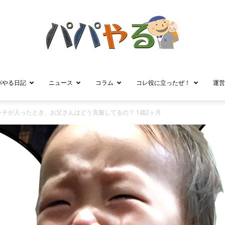
パやる日記
ニュース
コラム
コレ役に立ったぜ！
運営
パ
チが入ったとき、お父さんはどう克服してるの？ 1歳2ヶ月
パ
や