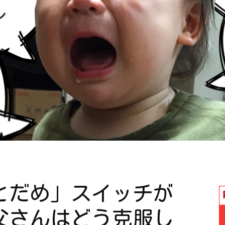
る
とだめ」スイッチが
父さんはどう克服し