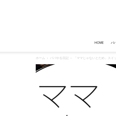
HOME
パ
ホーム
パパやる日記
「ママじゃないとだめ」スイッ