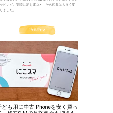
ッピング。実際に足を運ぶと、その印象は大きく変
りました。
1年保証付き
子ども用に中古iPhoneを安く買っ