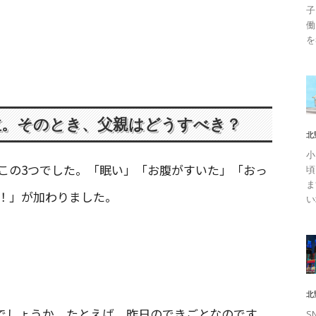
子
働
を
泣。そのとき、父親はどうすべき？
北
小
この3つでした。「眠い」「お腹がすいた」「おっ
頃
ま
！」が加わりました。
い
北
でしょうか。たとえば、昨日のできごとなのです
S