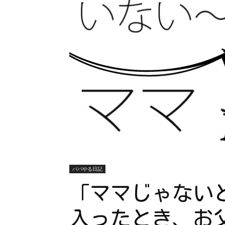
パパやる日記
「ママじゃない
入ったとき、お