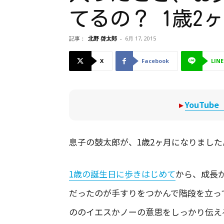
てるの？ 1歳2
記事：
北野 啓太郎
-
6月 17, 2015
X
Facebook
LINE
▸
YouTu
息子の鼓太郎が、1歳2ヶ月になりました
1歳の誕生日に歩きはじめて
から、成長
だったのが手すりをつかんで階段を立っ
ののイエスかノーの意思をしっかり伝え