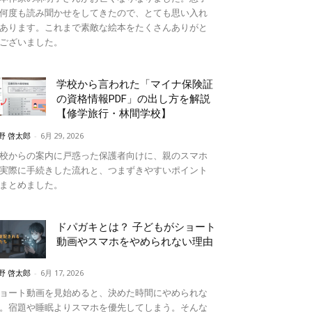
何度も読み聞かせをしてきたので、とても思い入れ
あります。これまで素敵な絵本をたくさんありがと
ございました。
学校から言われた「マイナ保険証
の資格情報PDF」の出し方を解説
【修学旅行・林間学校】
野 啓太郎
-
6月 29, 2026
校からの案内に戸惑った保護者向けに、親のスマホ
実際に手続きした流れと、つまずきやすいポイント
まとめました。
ドパガキとは？ 子どもがショート
動画やスマホをやめられない理由
野 啓太郎
-
6月 17, 2026
ョート動画を見始めると、決めた時間にやめられな
。宿題や睡眠よりスマホを優先してしまう。そんな