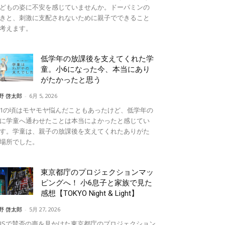
どもの姿に不安を感じていませんか。ドーパミンの
きと、刺激に支配されないために親子でできること
考えます。
低学年の放課後を支えてくれた学
童。小6になった今、本当にあり
がたかったと思う
野 啓太郎
-
6月 5, 2026
1の頃はモヤモヤ悩んだこともあったけど、低学年の
に学童へ通わせたことは本当によかったと感じてい
す。学童は、親子の放課後を支えてくれたありがた
場所でした。
東京都庁のプロジェクションマッ
ピングへ！ 小6息子と家族で見た
感想【TOKYO Night & Light】
野 啓太郎
-
5月 27, 2026
NSで賛否の声を見かけた東京都庁のプロジェクション