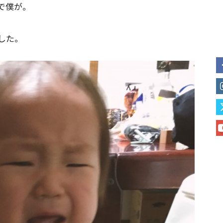
で僕が。
した。