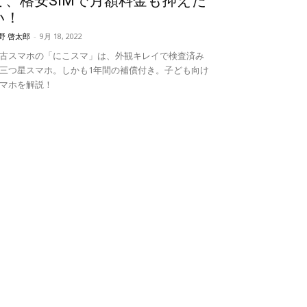
て、格安SIMで月額料金も抑えた
い！
野 啓太郎
-
9月 18, 2022
古スマホの「にこスマ」は、外観キレイで検査済み
三つ星スマホ。しかも1年間の補償付き。子ども向け
マホを解説！