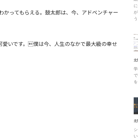
に
わかってもらえる。鼓太郎は、今、アドベンチャー
が
う
。
可愛いです。僕は今、人生のなかで最大級の幸せ
北
学
で
を
北
シ
い