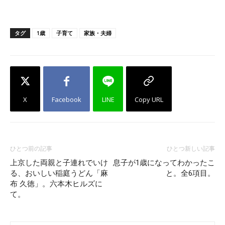
タグ
1歳
子育て
家族・夫婦
X
Facebook
LINE
Copy URL
ひとつ前の記事
ひとつ新しい記事
上京した両親と子連れでいけ
息子が1歳になってわかったこ
る、おいしい稲庭うどん「麻
と。全6項目。
布 久徳」。六本木ヒルズに
て。