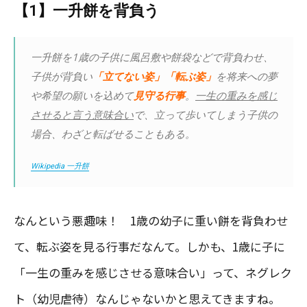
【1】一升餅を背負う
一升餅を1歳の子供に風呂敷や餅袋などで背負わせ、
子供が背負い
「立てない姿」「転ぶ姿」
を将来への夢
や希望の願いを込めて
見守る行事
。
一生の重みを感じ
させると言う意味合い
で、立って歩いてしまう子供の
場合、わざと転ばせることもある。
Wikipedia 一升餅
なんという悪趣味！ 1歳の幼子に重い餅を背負わせ
て、転ぶ姿を見る行事だなんて。しかも、1歳に子に
「一生の重みを感じさせる意味合い」って、ネグレク
ト（幼児虐待）なんじゃないかと思えてきますね。