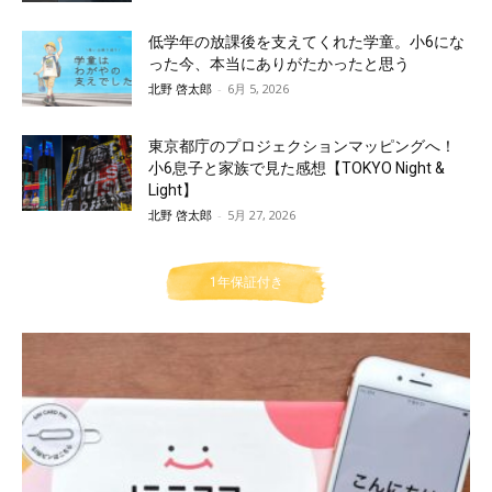
低学年の放課後を支えてくれた学童。小6にな
った今、本当にありがたかったと思う
北野 啓太郎
-
6月 5, 2026
東京都庁のプロジェクションマッピングへ！
小6息子と家族で見た感想【TOKYO Night &
Light】
北野 啓太郎
-
5月 27, 2026
1年保証付き