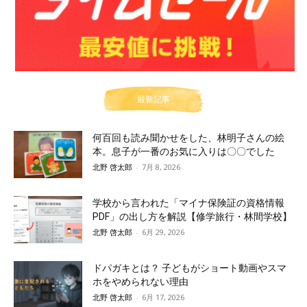
最新記事
何百回も読み聞かせをした、林明子さんの絵
本。息子が一番のお気に入りは〇〇でした
北野 啓太郎
-
7月 8, 2026
学校から言われた「マイナ保険証の資格情報
PDF」の出し方を解説【修学旅行・林間学校】
北野 啓太郎
-
6月 29, 2026
ドパガキとは？ 子どもがショート動画やスマ
ホをやめられない理由
北野 啓太郎
-
6月 17, 2026