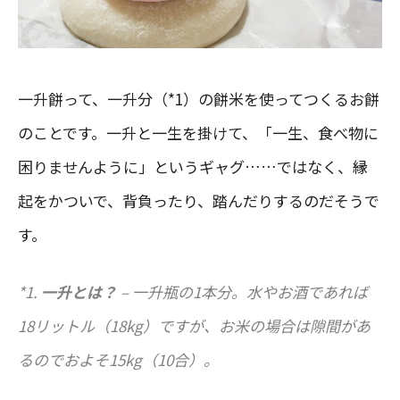
一升餅って、一升分（*1）の餅米を使ってつくるお餅
のことです。一升と一生を掛けて、「一生、食べ物に
困りませんように」というギャグ……ではなく、縁
起をかついで、背負ったり、踏んだりするのだそうで
す。
*1.
一升とは？
– 一升瓶の1本分。水やお酒であれば
18リットル（18kg）ですが、お米の場合は隙間があ
るのでおよそ15kg（10合）。