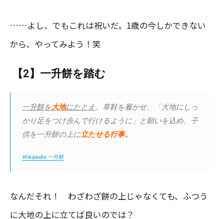
……よし、でもこれは祝いだ。1歳の今しかできない
から、やってみよう！笑
【2】一升餅を踏む
一升餅を
大地
にたとえ
、草鞋を履かせ、「大地にしっ
かり足をつけ歩んで行けるように」と願いを込め、子
供を一升餅の上に
立たせる行事。
Wikipedia 一升餅
なんだそれ！ わざわざ餅の上じゃなくても、ふつう
に大地の上に立てば良いのでは？