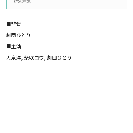
作委員会
■監督
劇団ひとり
■主演
大泉洋, 柴咲コウ, 劇団ひとり