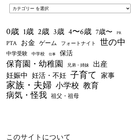
0歳
1歳
4〜6歳
2歳
3歳
7歳〜
PR
世の中
お金
PTA
ゲーム
フォートナイト
保活
中学受験
中学校
仕事
保育園・幼稚園
出産
兄弟・姉妹
子育て
妊娠中
妊活・不妊
家事
家族・夫婦
小学校
教育
病気・怪我
祖父・祖母
このサイトについて