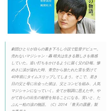
劇団ひとりが自らの書き下ろし小説で監督デビュー。
売れないマジシャン・轟 晴夫は生きる難しさを痛感
していた。追い打ちをかけるように届く父の訃報。惨
めさに涙が溢れた時、青空から放たれた雷を受けて
40年前にタイムスリップしてしまう。そこで、若き
日の父と母に出会った彼は、父とコンビを組み、人気
マジシャンになっていく。全てが順調に思えた中、や
がて自らの出生の秘密を知ることになる。笑いと、た
ぶん一粒の涙の物語。（C）2014 「青天の霹靂」製