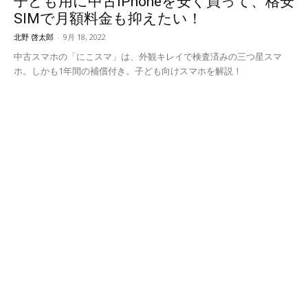
子ども用に中古iPhoneを安く買って、格安
SIMで月額料金も抑えたい！
北野 啓太郎
-
9月 18, 2022
中古スマホの「にこスマ」は、外観キレイで検査済みの三つ星スマ
ホ。しかも1年間の補償付き。子ども向けスマホを解説！