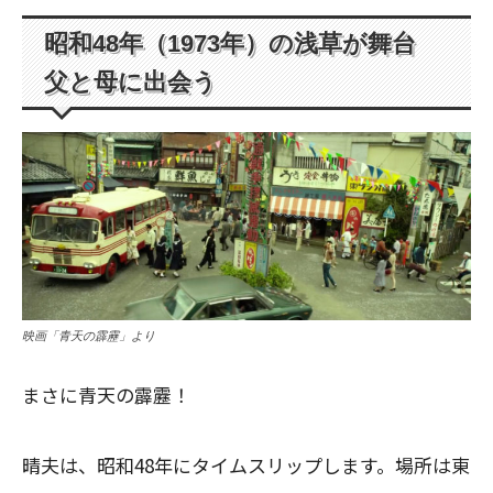
昭和48年（1973年）の浅草が舞台
父と母に出会う
映画「青天の霹靂」より
まさに青天の霹靂！
晴夫は、昭和48年にタイムスリップします。場所は東