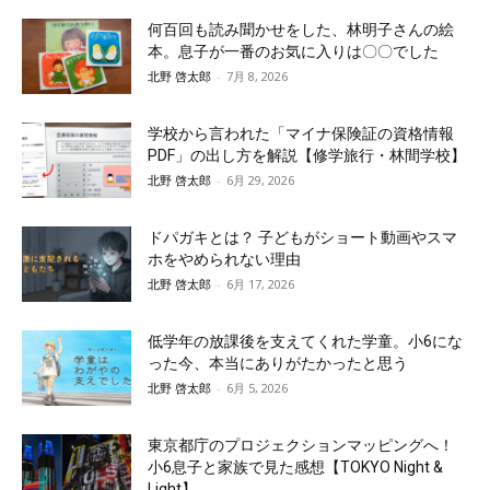
何百回も読み聞かせをした、林明子さんの絵
本。息子が一番のお気に入りは〇〇でした
北野 啓太郎
-
7月 8, 2026
学校から言われた「マイナ保険証の資格情報
PDF」の出し方を解説【修学旅行・林間学校】
北野 啓太郎
-
6月 29, 2026
ドパガキとは？ 子どもがショート動画やスマ
ホをやめられない理由
北野 啓太郎
-
6月 17, 2026
低学年の放課後を支えてくれた学童。小6にな
った今、本当にありがたかったと思う
北野 啓太郎
-
6月 5, 2026
東京都庁のプロジェクションマッピングへ！
小6息子と家族で見た感想【TOKYO Night &
Light】