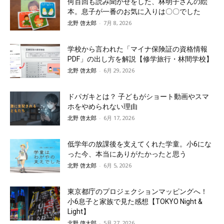
何百回も読み聞かせをした、林明子さんの絵
本。息子が一番のお気に入りは〇〇でした
北野 啓太郎
-
7月 8, 2026
学校から言われた「マイナ保険証の資格情報
PDF」の出し方を解説【修学旅行・林間学校】
北野 啓太郎
-
6月 29, 2026
ドパガキとは？ 子どもがショート動画やスマ
ホをやめられない理由
北野 啓太郎
-
6月 17, 2026
低学年の放課後を支えてくれた学童。小6にな
った今、本当にありがたかったと思う
北野 啓太郎
-
6月 5, 2026
東京都庁のプロジェクションマッピングへ！
小6息子と家族で見た感想【TOKYO Night &
Light】
北野 啓太郎
-
5月 27, 2026