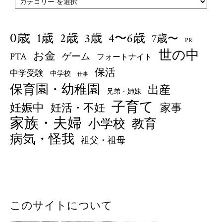
0歳
1歳
4〜6歳
2歳
3歳
7歳〜
PR
世の中
お金
PTA
ゲーム
フォートナイト
保活
中学受験
中学校
仕事
保育園・幼稚園
出産
兄弟・姉妹
子育て
妊娠中
妊活・不妊
家事
家族・夫婦
小学校
教育
病気・怪我
祖父・祖母
このサイトについて