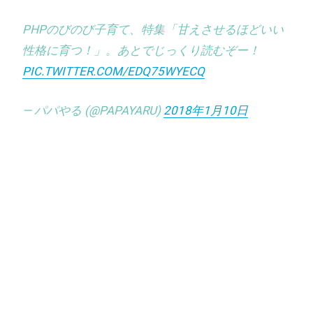
PHPのびのび子育て、特集「甘えさせるほどいい
性格に育つ！」。あとでじっくり読むぞー！
PIC.TWITTER.COM/EDQ75WYECQ
— パパやる (@PAPAYARU)
2018年1月10日