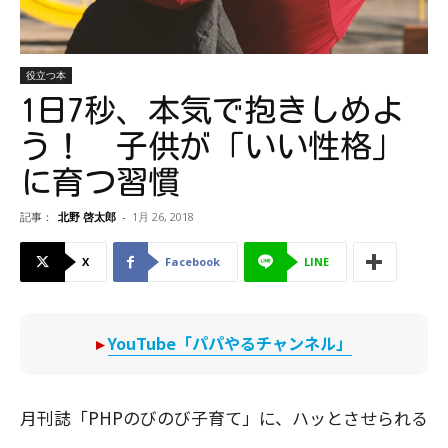
役立つ本
1日7秒、本気で抱きしめよ
う！ 子供が「いい性格」
に育つ習慣
記事：
北野 啓太郎
-
1月 26, 2018
X
Facebook
LINE
▸
YouTube「パパやるチャンネル」
月刊誌「PHPのびのび子育て」に、ハッとさせられる