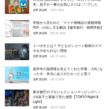
本。息子が一番のお気に入りは〇〇でした
北野 啓太郎
-
7月 8, 2026
学校から言われた「マイナ保険証の資格情報
PDF」の出し方を解説【修学旅行・林間学校】
北野 啓太郎
-
6月 29, 2026
ドパガキとは？ 子どもがショート動画やスマ
ホをやめられない理由
北野 啓太郎
-
6月 17, 2026
低学年の放課後を支えてくれた学童。小6にな
った今、本当にありがたかったと思う
北野 啓太郎
-
6月 5, 2026
東京都庁のプロジェクションマッピングへ！
小6息子と家族で見た感想【TOKYO Night &
Light】
北野 啓太郎
-
5月 27, 2026