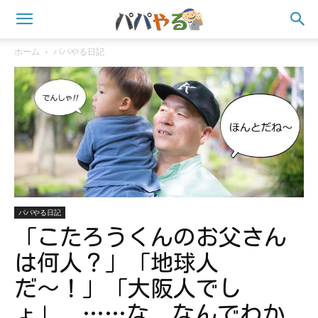
ホーム
パパやる日記
パパやる日記
「こたろうくんのお父さん
は何人？」「地球人
だ〜！」「大阪人でし
ょ」 ……な、なんでわか