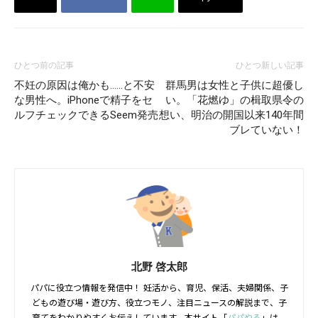
ひとつ前の記事
ひとつ新しい記事
不妊の原因は俺かも……と不安
群馬男は女性と子供に超優し
な男性へ。iPhoneで精子をセ
い。「花燃ゆ」の楫取県令の
ルフチェックできるSeem発売
想い、明治の開国以来140年間
ブレていない！
北野 啓太郎
パパに役立つ情報を発信中！ 妊活から、育児、保活、夫婦関係、子
どもの遊び場・遊び方、役立つモノ、注目ニュースの解説まで、子
育てをわかりやすくお伝えしています。本サイト「
パパやる
」は、