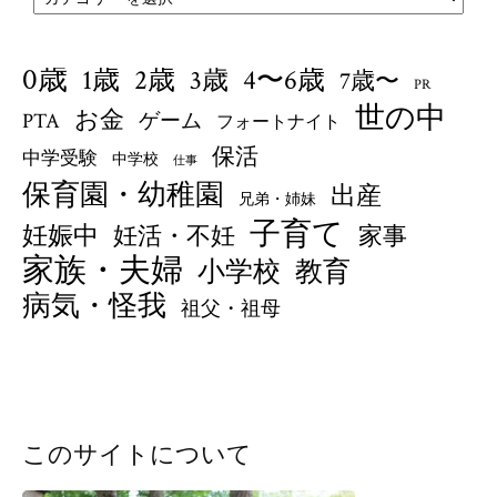
0歳
1歳
4〜6歳
2歳
3歳
7歳〜
PR
世の中
お金
PTA
ゲーム
フォートナイト
保活
中学受験
中学校
仕事
保育園・幼稚園
出産
兄弟・姉妹
子育て
妊娠中
妊活・不妊
家事
家族・夫婦
小学校
教育
病気・怪我
祖父・祖母
このサイトについて