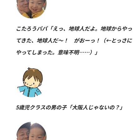
こたろうパパ「えっ、地球人だよ。地球からやっ
てきた、地球人だ〜！ がおーっ！（←とっさに
やってしまった。意味不明……）」
5歳児クラスの男の子「大阪人じゃないの？」