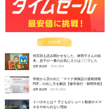
最新記事
何百回も読み聞かせをした、林明子さんの絵
本。息子が一番のお気に入りは〇〇でした
北野 啓太郎
-
7月 8, 2026
学校から言われた「マイナ保険証の資格情報
PDF」の出し方を解説【修学旅行・林間学校】
北野 啓太郎
-
6月 29, 2026
ドパガキとは？ 子どもがショート動画やスマ
ホをやめられない理由