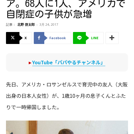
ア。68人に1人、アメリカで
自閉症の子供が急増
記事：
北野 啓太郎
-
3月 24, 2017
X
Facebook
LINE
▸
YouTube「パパやるチャンネル」
先日、アメリカ・ロサンゼルスで育児中の友人（大阪
出身の日本人女性）が、1歳10ヶ月の息子くんとふた
りで一時帰国しました。