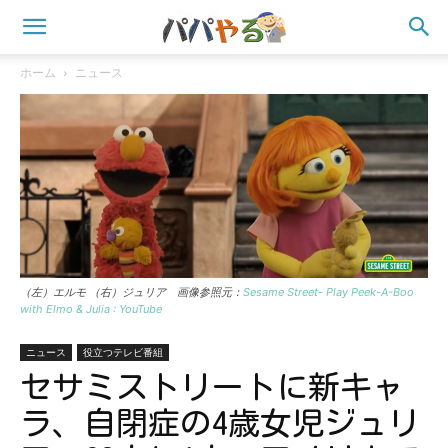
ホーム
ニュース
（左）エルモ （右）ジュリア 画像参照元：
Sesame Street- Play Peek-A-Boo
with Elmo & Julia : YouTube
ニュース
役立つテレビ番組
セサミストリートに新キャ
ラ、自閉症の4歳女児ジュリ