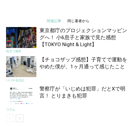
関連記事
同じ著者から
東京都庁のプロジェクションマッピン
グへ！ 小6息子と家族で見た感想
【TOKYO Night & Light】
役立つ場所
【チョコザップ感想】子育てで運動を
やめた僕が、1ヶ月通って感じたこと
パパやる日記
警察庁が「いじめは犯罪」だとXで明
言！ とりまきも犯罪
コラム