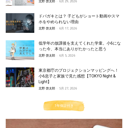
北野 啓太郎
-
6月 29, 2026
ドパガキとは？ 子どもがショート動画やスマ
ホをやめられない理由
北野 啓太郎
-
6月 17, 2026
低学年の放課後を支えてくれた学童。小6にな
った今、本当にありがたかったと思う
北野 啓太郎
-
6月 5, 2026
東京都庁のプロジェクションマッピングへ！
小6息子と家族で見た感想【TOKYO Night &
Light】
北野 啓太郎
-
5月 27, 2026
1年保証付き