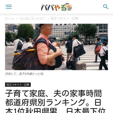
ホーム
コレ役に立ったぜ！
役立つサイト・記事
渋谷にて。息子が0歳だった頃。
役立つサイト・記事
子育て家庭、夫の家事時間
都道府県別ランキング。日
本1位秋田県男、日本最下位