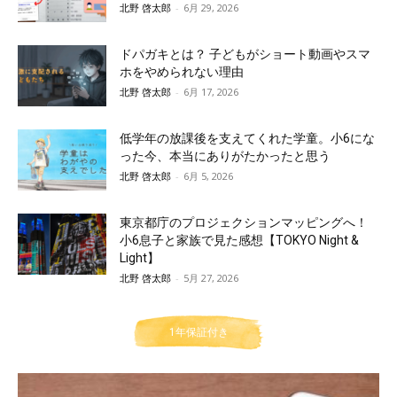
北野 啓太郎
-
6月 29, 2026
ドパガキとは？ 子どもがショート動画やスマ
ホをやめられない理由
北野 啓太郎
-
6月 17, 2026
低学年の放課後を支えてくれた学童。小6にな
った今、本当にありがたかったと思う
北野 啓太郎
-
6月 5, 2026
東京都庁のプロジェクションマッピングへ！
小6息子と家族で見た感想【TOKYO Night &
Light】
北野 啓太郎
-
5月 27, 2026
1年保証付き