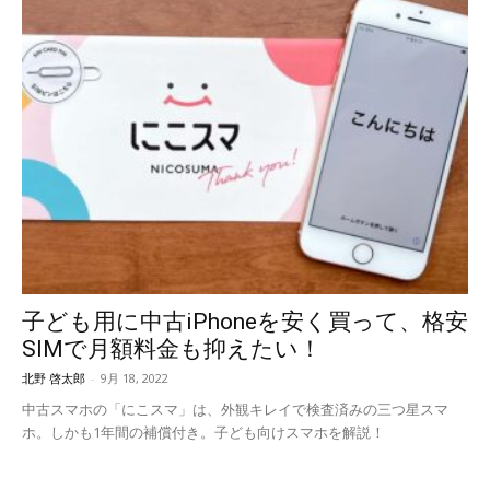
子ども用に中古iPhoneを安く買って、格安
SIMで月額料金も抑えたい！
北野 啓太郎
-
9月 18, 2022
中古スマホの「にこスマ」は、外観キレイで検査済みの三つ星スマ
ホ。しかも1年間の補償付き。子ども向けスマホを解説！