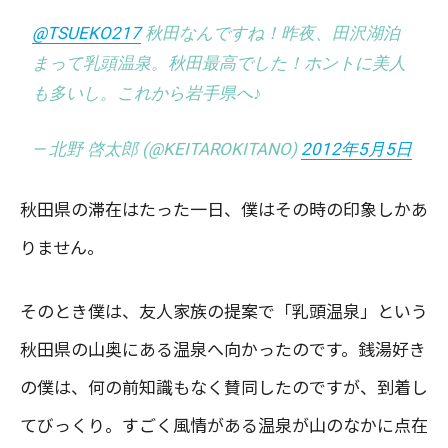
@TSUEKO217
秋田なんですね！昨夜、田沢湖泊
まって乳頭温泉。秋田最高でした！ホントに美人
も多いし。これから岩手県へ♪
— 北野 啓太郎 (@KEITAROKITANO)
2012年5月5日
秋田県の滞在はたった一日、僕はその時の印象しかあ
りません。
そのとき僕は、友人家族の提案で「乳頭温泉」という
秋田県の山奥にある温泉へ向かったのです。銭湯好き
の僕は、何の前知識もなく賛同したのですが、到着し
てびっくり。すごく風情がある温泉が山のなかに点在