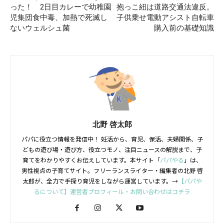
った！ 2日目カレーで幼稚園
抱っこ紐は道路交通法違反。
児集団食中毒、加熱で死滅し
子供乗せ電動アシスト自転車
ないウェルシュ菌
購入前の基礎知識
北野 啓太郎
パパに役立つ情報を発信中！ 妊活から、育児、保活、夫婦関係、子
どもの遊び場・遊び方、役立つモノ、注目ニュースの解説まで、子
育てをわかりやすくお伝えしています。本サイト「
パパやる
」は、
男性視点の子育てサイト。フリーランスライター・編集者の北野 啓
太郎が、全力で手探り育児をしながら運営しています。→
【パパや
るについて】運営者プロフィール・お問い合わせはコチラ