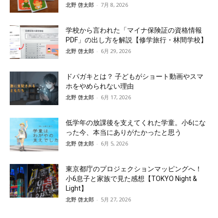
北野 啓太郎
-
7月 8, 2026
学校から言われた「マイナ保険証の資格情報
PDF」の出し方を解説【修学旅行・林間学校】
北野 啓太郎
-
6月 29, 2026
ドパガキとは？ 子どもがショート動画やスマ
ホをやめられない理由
北野 啓太郎
-
6月 17, 2026
低学年の放課後を支えてくれた学童。小6にな
った今、本当にありがたかったと思う
北野 啓太郎
-
6月 5, 2026
東京都庁のプロジェクションマッピングへ！
小6息子と家族で見た感想【TOKYO Night &
Light】
北野 啓太郎
-
5月 27, 2026