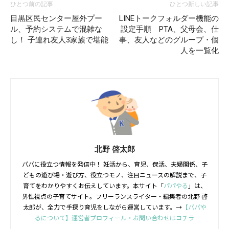
ひとつ前の記事
ひとつ新しい記事
目黒区民センター屋外プー
LINEトークフォルダー機能の
ル、予約システムで混雑な
設定手順 PTA、父母会、仕
し！ 子連れ友人3家族で堪能
事、友人などのグループ・個
人を一覧化
北野 啓太郎
パパに役立つ情報を発信中！ 妊活から、育児、保活、夫婦関係、子
どもの遊び場・遊び方、役立つモノ、注目ニュースの解説まで、子
育てをわかりやすくお伝えしています。本サイト「
パパやる
」は、
男性視点の子育てサイト。フリーランスライター・編集者の北野 啓
太郎が、全力で手探り育児をしながら運営しています。→
【パパや
るについて】運営者プロフィール・お問い合わせはコチラ