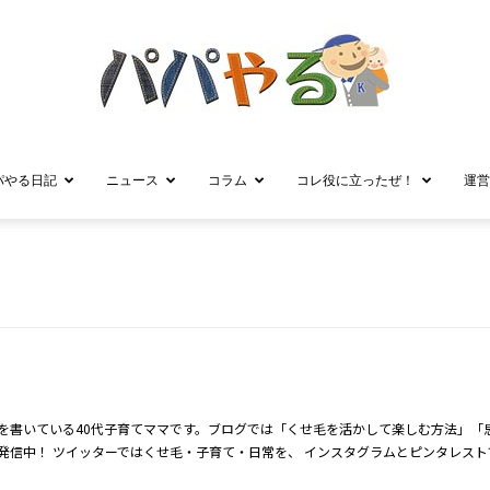
パやる日記
ニュース
コラム
コレ役に立ったぜ！
運営
パ
パ
を書いている40代子育てママです。ブログでは「くせ毛を活かして楽しむ方法」「
発信中！ ツイッターではくせ毛・子育て・日常を、 インスタグラムとピンタレス
や