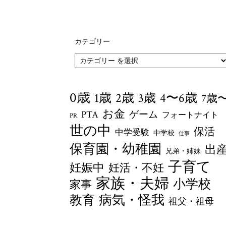
カテゴリー
0歳
1歳
4〜6歳
2歳
3歳
7歳
お金
PTA
ゲーム
フォートナイト
PR
世の中
保活
中学受験
中学校
仕事
保育園・幼稚園
出
兄弟・姉妹
子育て
妊娠中
妊活・不妊
家族・夫婦
小学校
家事
病気・怪我
教育
祖父・祖母