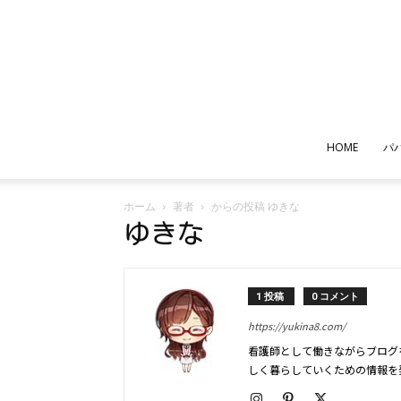
HOME
パ
ホーム
著者
からの投稿 ゆきな
ゆきな
1 投稿
0 コメント
https://yukina8.com/
看護師として働きながらブログ
しく暮らしていくための情報を