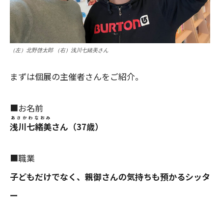
（左）北野啓太郎 （右）浅川七緒美さん
まずは個展の主催者さんをご紹介。
■お名前
あさかわなおみ
浅川七緒美
さん（37歳）
■職業
子どもだけでなく、親御さんの気持ちも預かるシッタ
ー