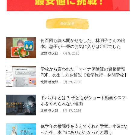
最新記事
何百回も読み聞かせをした、林明子さんの絵
本。息子が一番のお気に入りは〇〇でした
北野 啓太郎
-
7月 8, 2026
学校から言われた「マイナ保険証の資格情報
PDF」の出し方を解説【修学旅行・林間学校】
北野 啓太郎
-
6月 29, 2026
ドパガキとは？ 子どもがショート動画やスマ
ホをやめられない理由
北野 啓太郎
-
6月 17, 2026
低学年の放課後を支えてくれた学童。小6にな
った今、本当にありがたかったと思う