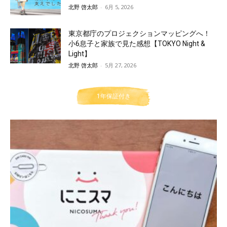
北野 啓太郎
-
6月 5, 2026
東京都庁のプロジェクションマッピングへ！
小6息子と家族で見た感想【TOKYO Night &
Light】
北野 啓太郎
-
5月 27, 2026
1年保証付き