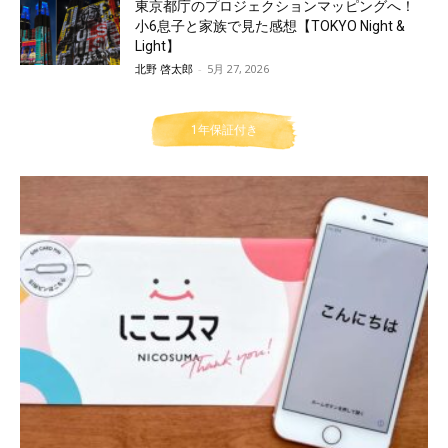
東京都庁のプロジェクションマッピングへ！
小6息子と家族で見た感想【TOKYO Night &
Light】
北野 啓太郎
-
5月 27, 2026
1年保証付き