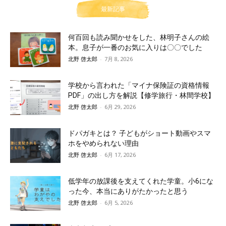
最新記事
何百回も読み聞かせをした、林明子さんの絵
本。息子が一番のお気に入りは〇〇でした
北野 啓太郎
-
7月 8, 2026
学校から言われた「マイナ保険証の資格情報
PDF」の出し方を解説【修学旅行・林間学校】
北野 啓太郎
-
6月 29, 2026
ドパガキとは？ 子どもがショート動画やスマ
ホをやめられない理由
北野 啓太郎
-
6月 17, 2026
低学年の放課後を支えてくれた学童。小6にな
った今、本当にありがたかったと思う
北野 啓太郎
-
6月 5, 2026