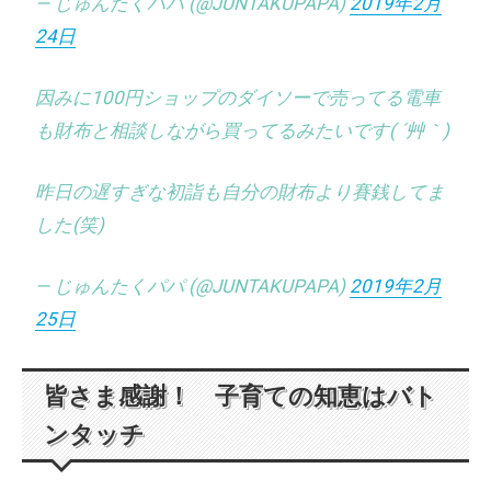
— じゅんたくパパ (@JUNTAKUPAPA)
2019年2月
24日
因みに100円ショップのダイソーで売ってる電車
も財布と相談しながら買ってるみたいです( ´艸｀)
昨日の遅すぎな初詣も自分の財布より賽銭してま
した(笑)
— じゅんたくパパ (@JUNTAKUPAPA)
2019年2月
25日
皆さま感謝！ 子育ての知恵はバト
ンタッチ