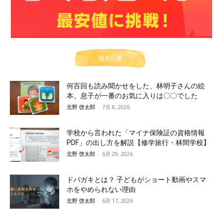
最新記事
何百回も読み聞かせをした、林明子さんの絵
本。息子が一番のお気に入りは〇〇でした
北野 啓太郎
-
7月 8, 2026
学校から言われた「マイナ保険証の資格情報
PDF」の出し方を解説【修学旅行・林間学校】
北野 啓太郎
-
6月 29, 2026
ドパガキとは？ 子どもがショート動画やスマ
ホをやめられない理由
北野 啓太郎
-
6月 17, 2026