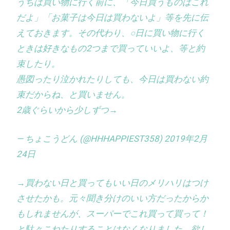
うちは買い物に行く前に、「今日買うものはこれ
だよ」「お菓子は今日は買わないよ」等を先に伝
えておきます。その代わり、○日に買い物に行く
ときは好きなもの2つまで買っていいよ、等と約
束したり。
愚図ったり泣かれたりしても、今日は買わない約
束だからね、と買いません。
2歳ぐらいから少しずつ→
— ちょこうどん (@HHHAPPIEST358) 2019年2月
24日
→買わない日と買ってもいい日のメリハリはつけ
させたかも。元々聞き分けのいい方だったからか
もしれませんが、スーパーでこれ買って買って！
と駄々こねたりすることはなくなりました。欲し