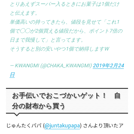
とりあえずスーパー入るときにお菓子は1個だけ
と伝えます。
単価高いの持ってきたら、値段を見せて「これ1
個で◯◯が2個買える値段だから、ポイント7倍の
日まで我慢して」と言ってます。
そうすると別の安いやつ1個で納得しますW
— KWANGMI (@CHAKA_KWANGMI)
2019年2月24
日
お手伝いでおこづかいゲット！ 自
分の財布から買う
じゅんたくパパ (
@juntakupapa
) さんより頂いたア