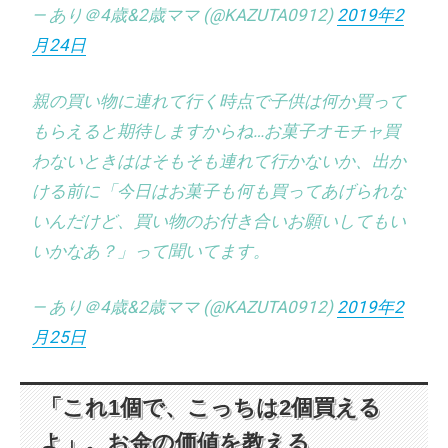
— あり＠4歳&2歳ママ (@KAZUTA0912)
2019年2
月24日
親の買い物に連れて行く時点で子供は何か買って
もらえると期待しますからね…お菓子オモチャ買
わないときははそもそも連れて行かないか、出か
ける前に「今日はお菓子も何も買ってあげられな
いんだけど、買い物のお付き合いお願いしてもい
いかなあ？」って聞いてます。
— あり＠4歳&2歳ママ (@KAZUTA0912)
2019年2
月25日
「これ1個で、こっちは2個買える
よ」。お金の価値を教える